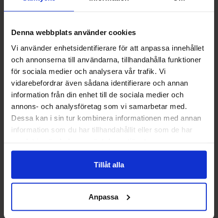
Denna webbplats använder cookies
Vi använder enhetsidentifierare för att anpassa innehållet
och annonserna till användarna, tillhandahålla funktioner
Hao Hao Instant Noodles
Hao Hao Instant Noodles
Shrimp Hot & Sour 75g
Vegetarian Flavour 75g
för sociala medier och analysera vår trafik. Vi
vidarebefordrar även sådana identifierare och annan
12.20 kr/st
10.31 kr/st
information från din enhet till de sociala medier och
annons- och analysföretag som vi samarbetar med.
Bevaka
Bevaka
Dessa kan i sin tur kombinera informationen med annan
information som du har tillhandahållit eller som de har
samlat in när du har använt deras tjänster.
Tillåt alla
Anpassa