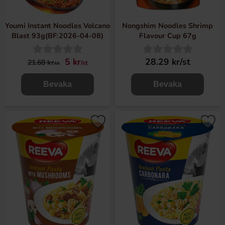
Youmi Instant Noodles Volcano
Nongshim Noodles Shrimp
Blast 93g(BF:2026-04-08)
Flavour Cup 67g
5 kr
28.29 kr/st
21.68 kr
/st
/st
Bevaka
Bevaka