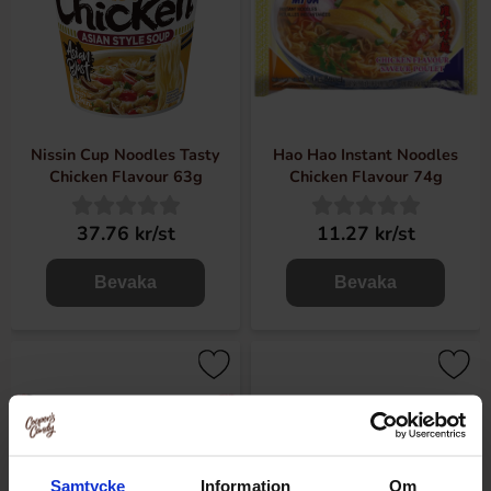
Nissin Cup Noodles Tasty
Hao Hao Instant Noodles
Chicken Flavour 63g
Chicken Flavour 74g
37.76 kr/st
11.27 kr/st
Bevaka
Bevaka
Samtycke
Information
Om