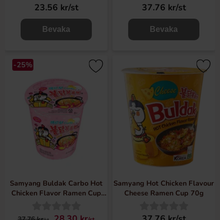
23.56 kr/st
37.76 kr/st
Bevaka
Bevaka
-25%
Samyang Buldak Carbo Hot
Samyang Hot Chicken Flavour
Chicken Flavor Ramen Cup
Cheese Ramen Cup 70g
80g
28.30 kr
37.76 kr/st
37.76 kr
/st
/st