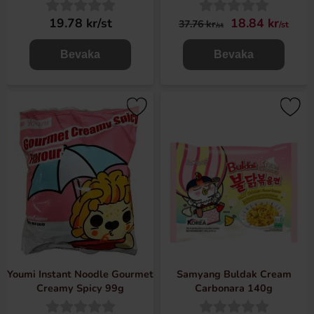
120g(bf:2026-05-10)
19.78 kr/st
18.84 kr
37.76 kr
/st
/st
Bevaka
Bevaka
Youmi Instant Noodle Gourmet
Samyang Buldak Cream
Creamy Spicy 99g
Carbonara 140g