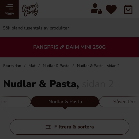
Meny
PANGPRIS 🎉 DAIM MINI 250G
Startsidan
Mat
Nudlar & Pasta
Nudlar & Pasta - sidan 2
Nudlar & Pasta,
sidan 2
ror
Nudlar & Pasta
Såser-Dres
Hoppa
Filtrera & sortera
över
filtersektionen