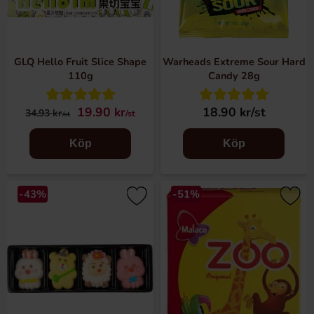
GLQ Hello Fruit Slice Shape
Warheads Extreme Sour Hard
110g
Candy 28g
19.90 kr
18.90 kr/st
34.93 kr
/st
/st
Köp
Köp
-43%
-51%