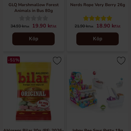
GLQ Marshmallow Forest
Nerds Rope Very Berry 26g
Animals in Bus 80g
19.90 kr
18.90 kr
34.93 kr
21.90 kr
/st
/st
/st
/st
Köp
Köp
-51%
Ahlgrens Bilar 30g (BF: 2026-
Johny Bee Sour Potty 19g