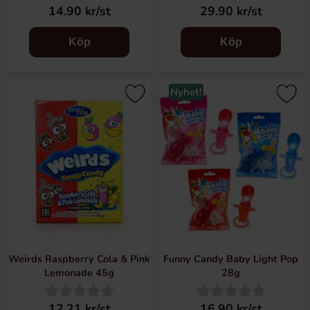
14.90 kr/st
29.90 kr/st
Köp
Köp
Nyhet!
Weirds Raspberry Cola & Pink
Funny Candy Baby Light Pop
Lemonade 45g
28g
12.21 kr/st
16.90 kr/st