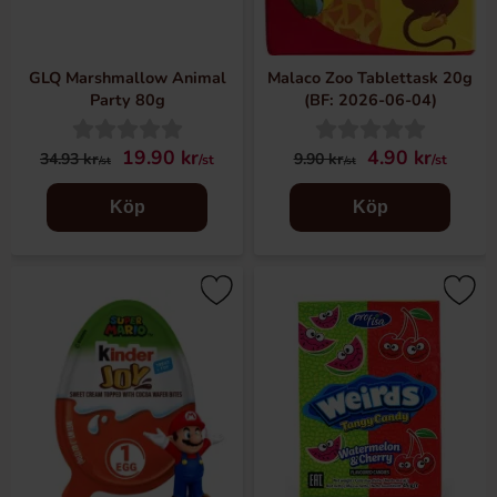
GLQ Marshmallow Animal
Malaco Zoo Tablettask 20g
Party 80g
(BF: 2026-06-04)
19.90 kr
4.90 kr
34.93 kr
9.90 kr
/st
/st
/st
/st
Köp
Köp