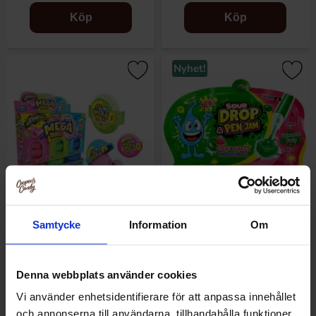
Köp
Köp
Nyhet!
Samtycke
Information
Om
Johny Bee Mega Roll Bubble
Sour Drop & Pen Jam
Gum 40g (1st)
Watermelon 55g
Denna webbplats använder cookies
18.84 kr/st
19.90 kr/st
Vi använder enhetsidentifierare för att anpassa innehållet
och annonserna till användarna, tillhandahålla funktioner