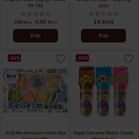
06-16)
(1st)
4.90 kr
16 kr/st
9.90 kr
/st
/st
Köp
Köp
-43%
-65%
GLQ Marshmallow Hello Sea
Pappi Extreme Roller Candy