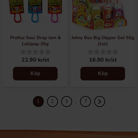
Profisa Sour Drop Jam &
Johny Bee Big Dipper Gel 50g
Lollipop 35g
(1st)
22.90 kr/st
16.90 kr/st
Köp
Köp
1
2
3
7
.