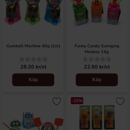
Gumball Machine 40g (1st)
Funny Candy Swinging
Monkey 14g
28.30 kr/st
22.90 kr/st
Köp
Köp
-25%