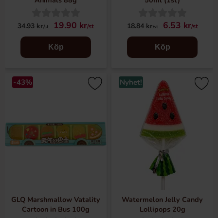
Animals 88g
50ml (1st)
19.90 kr
6.53 kr
34.93 kr
18.84 kr
/st
/st
/st
/st
Köp
Köp
-43%
Nyhet!
GLQ Marshmallow Vatality
Watermelon Jelly Candy
Cartoon in Bus 100g
Lollipops 20g