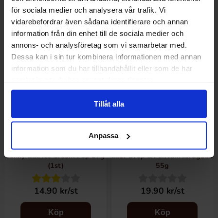
Köp
Köp
för sociala medier och analysera vår trafik. Vi
vidarebefordrar även sådana identifierare och annan
information från din enhet till de sociala medier och
Nyhet!
annons- och analysföretag som vi samarbetar med.
Dessa kan i sin tur kombinera informationen med annan
information som du har tillhandahållit eller som de har
samlat in när du har använt deras tjänster.
Tillåt alla
Anpassa
Johny Bee Ice Cream Pop 27g
Sour Drop & Pen Jam Jordgubb
(1st)
55g
14.90 kr/st
19.90 kr/st
Köp
Köp