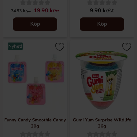
19.90 kr
9.90 kr/st
34.93 kr
/st
/st
Köp
Köp
Nyhet!
Funny Candy Smoothie Candy
Gumi Yum Surprise Wildlife
20g
26g