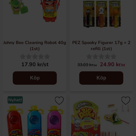
Johny Bee Cleaning Robot 40g
PEZ Spooky Figurer 17g + 2
(1st)
refill (1st)
17.90 kr/st
24.90 kr
33.03 kr
/st
/st
Köp
Köp
Nyhet!