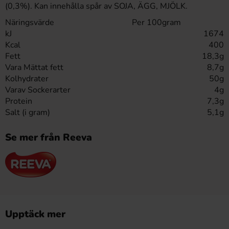
(0,3%). Kan innehålla spår av SOJA, ÄGG, MJÖLK.
Näringsvärde
Per 100gram
kJ
1674
Kcal
400
Fett
18,3g
Vara Mättat fett
8,7g
Kolhydrater
50g
Varav Sockerarter
4g
Protein
7,3g
Salt (i gram)
5,1g
Se mer från Reeva
Upptäck mer