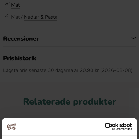
Mat
Mat /
Nudlar & Pasta
Recensioner
Produkten har inga recensioner
Prishistorik
Lägsta pris senaste 30 dagarna är 20.90 kr (2026-08-08)
Relaterade produkter