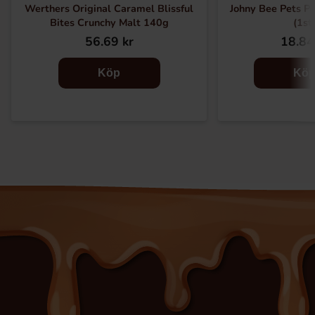
Werthers Original Caramel Blissful
Johny Bee Pets P
Bites Crunchy Malt 140g
(1st
56.69 kr
18.84
Köp
Kö