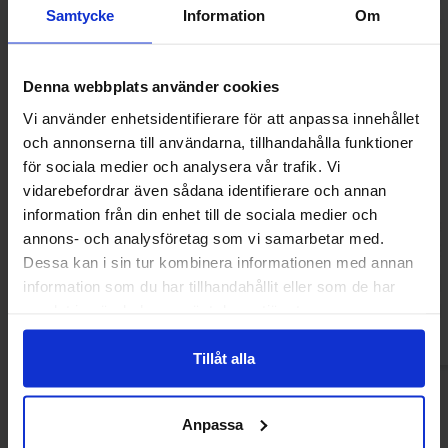
Samtycke
Information
Om
Denna webbplats använder cookies
Vi använder enhetsidentifierare för att anpassa innehållet
och annonserna till användarna, tillhandahålla funktioner
för sociala medier och analysera vår trafik. Vi
vidarebefordrar även sådana identifierare och annan
KitKat Noisette Hazelnut 99g
Fini Tubes Creamy
information från din enhet till de sociala medier och
80g
annons- och analysföretag som vi samarbetar med.
33.03 kr
21.68
Dessa kan i sin tur kombinera informationen med annan
information som du har tillhandahållit eller som de har
Köp
Kö
samlat in när du har använt deras tjänster.
Tillåt alla
Anpassa