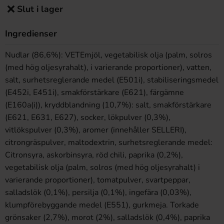
Slut i lager
Ingredienser
Nudlar (86,6%): VETEmjöl, vegetabilisk olja (palm, solros
(med hög oljesyrahalt), i varierande proportioner), vatten,
salt, surhetsreglerande medel (E501i), stabiliseringsmedel
(E452i, E451i), smakförstärkare (E621), färgämne
(E160a(i)), kryddblandning (10,7%): salt, smakförstärkare
(E621, E631, E627), socker, lökpulver (0,3%),
vitlökspulver (0,3%), aromer (innehåller SELLERI),
citrongräspulver, maltodextrin, surhetsreglerande medel:
Citronsyra, askorbinsyra, röd chili, paprika (0,2%),
vegetabilisk olja (palm, solros (med hög oljesyrahalt) i
varierande proportioner), tomatpulver, svartpeppar,
salladslök (0,1%), persilja (0,1%), ingefära (0,03%),
klumpförebyggande medel (E551), gurkmeja. Torkade
grönsaker (2,7%), morot (2%), salladslök (0,4%), paprika