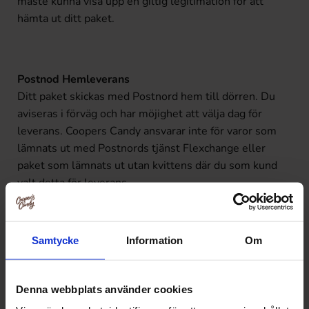
måste kunna visa upp en giltig legitimation för att
hämta ut ditt paket.
Postnod Hemleverans
Ditt paket skickas med Postnord hem till dörren. Du
aviseras i förväg och har möjighet att välja dag för
leverans. Coopers Candy ansvarar inte för varor som
lämnats ut med Postnords tjänst Flexchange eller
paket som lämnats ut utan kvittens där du som kund
valt detta för leverans.
Samtycke
Information
Om
Denna webbplats använder cookies
Leverans Budbee Home