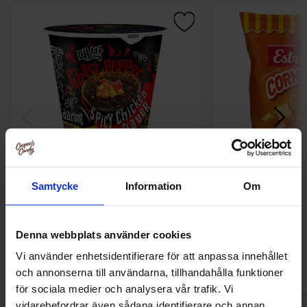
Daebak Noodle Bowl Ghost Pepper
Estrella Corners
Samtycke
Information
Om
Spicy Chicken 79g
31.13 kr
31.13
Denna webbplats använder cookies
Köp
Kö
Vi använder enhetsidentifierare för att anpassa innehållet
och annonserna till användarna, tillhandahålla funktioner
för sociala medier och analysera vår trafik. Vi
vidarebefordrar även sådana identifierare och annan