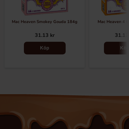
Mac Heaven Smokey Gouda 184g
Mac Heaven 4 
31.13 kr
31.13
Köp
Kö