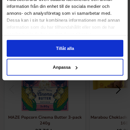
information från din enhet till de sociala medier och
annons- och analysföretag som vi samarbetar med.
Andra gillade
Dessa kan i sin tur kombinera informationen med annan
information som du har tillhandahållit eller som de har
samlat in när du har använt deras tjänster.
Tillåt alla
Anpassa
MAZE Popcorn Cinema Butter 3-pack
Marabou Chokladkak
240g
160