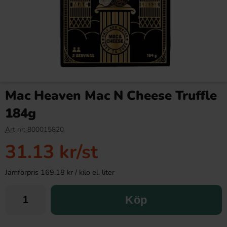
Mac Heaven Mac N Cheese Truffle
184g
Art nr:
800015820
31.13 kr
/st
Jämförpris 169.18 kr / kilo el. liter
Köp