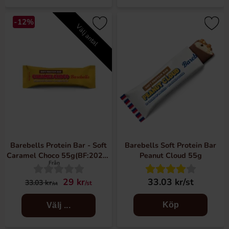
-12%
Välj antal
Barebells Protein Bar - Soft
Barebells Soft Protein Bar
Caramel Choco 55g(BF:2026-
Peanut Cloud 55g
Från
07-03)
29 kr
33.03 kr/st
33.03 kr
/st
/st
Köp
Välj ...