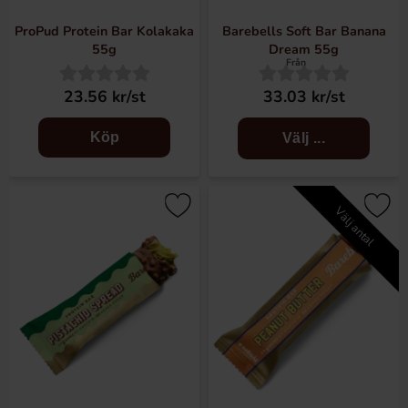
ProPud Protein Bar Kolakaka
Barebells Soft Bar Banana
55g
Dream 55g
Från
23.56 kr/st
33.03 kr/st
Köp
Välj ...
Välj antal