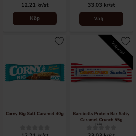
12.21 kr/st
33.03 kr/st
Köp
Välj ...
Välj antal
Corny Big Salt Caramel 40g
Barebells Protein Bar Salty
Caramel Crunch 55g
Från
12.21 kr/st
33.03 kr/st