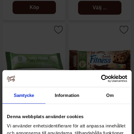
Köp
Välj ...
Samtycke
Information
Om
S-Märke Proteinbar Surt Päron
Fitness Bar Chocolate 23g
35g
Denna webbplats använder cookies
21.68 kr/st
10.31 kr/st
Vi använder enhetsidentifierare för att anpassa innehållet
och annonserna till användarna, tillhandahålla funktioner