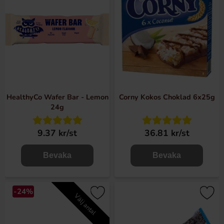
HealthyCo Wafer Bar - Lemon
Corny Kokos Choklad 6x25g
24g
9.37 kr/st
36.81 kr/st
Bevaka
Bevaka
-24%
Välj antal