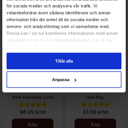
Köp
Köp
för sociala medier och analysera vår trafik. Vi
vidarebefordrar även sådana identifierare och annan
information från din enhet till de sociala medier och
annons- och analysföretag som vi samarbetar med.
Dessa kan i sin tur kombinera informationen med annan
information som du har tillhandahållit eller som de har
samlat in när du har använt deras tjänster.
Tillåt alla
Anpassa
Nature Valley Crunchy Oats &
Barebells Soft Bar Cinnamon
Dark Chocolate 210g
Bun 55g
66.15 kr/st
33.90 kr/st
Köp
Köp