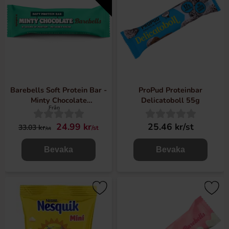
Barebells Soft Protein Bar -
ProPud Proteinbar
Minty Chocolate
Delicatoboll 55g
Från
55g(BF:2026-06-27)
24.99 kr
25.46 kr/st
33.03 kr
/st
/st
Bevaka
Bevaka