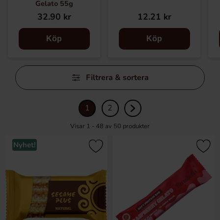
Gelato 55g
32.90 kr
12.21 kr
Köp
Köp
Hoppa
Filtrera & sortera
över
filtersektionen
1
2
Visar 1 - 48 av
50
produkter
Nyhet!