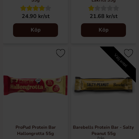
55g
Lakrits 35g
24.90 kr/st
21.68 kr/st
Köp
Köp
Välj antal
ProPud Protein Bar
Barebells Protein Bar - Salty
Hallongrotta 55g
Peanut 55g
Från