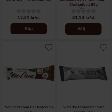
Chokladboll 55g
Från
12.21 kr/st
31.13 kr/st
Köp
Välj ...
ProPud Protein Bar Nötcreme
S-Märke Proteinbar Salt