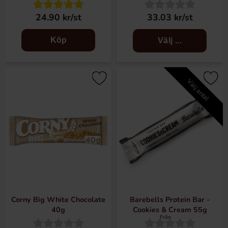
24.90 kr/st
33.03 kr/st
Köp
Välj ...
Välj antal
Corny Big White Chocolate
Barebells Protein Bar -
40g
Cookies & Cream 55g
Från