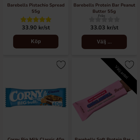
Barebells Pistachio Spread
Barebells Protein Bar Peanut
55g
Butter 55g
Från
33.90 kr/st
33.03 kr/st
Köp
Välj ...
Välj antal
Corny Big Milk Classic 40g
Barebells Soft Protein Bar -