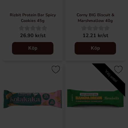
Rizbit Protein Bar Spicy
Corny BIG Biscuit &
Cookies 45g
Marshmallow 40g
26.90 kr/st
12.21 kr/st
Köp
Köp
Välj antal