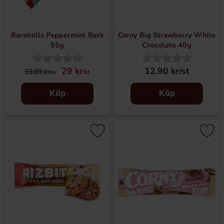
Barebells Peppermint Bark
Corny Big Strawberry White
55g
Chocolate 40g
29 kr
12.90 kr/st
33.03 kr
/st
/st
Köp
Köp