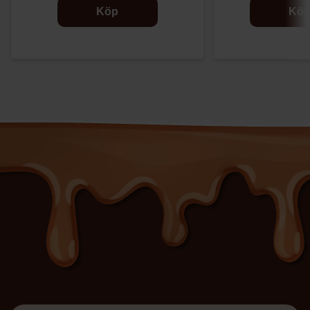
Köp
Kö