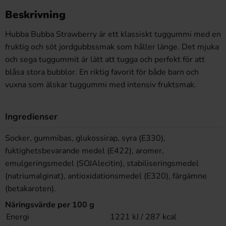
Beskrivning
Hubba Bubba Strawberry är ett klassiskt tuggummi med en
fruktig och söt jordgubbssmak som håller länge. Det mjuka
och sega tuggummit är lätt att tugga och perfekt för att
blåsa stora bubblor. En riktig favorit för både barn och
vuxna som älskar tuggummi med intensiv fruktsmak.
Ingredienser
Socker, gummibas, glukossirap, syra (E330),
fuktighetsbevarande medel (E422), aromer,
emulgeringsmedel (SOJAlecitin), stabiliseringsmedel
(natriumalginat), antioxidationsmedel (E320), färgämne
(betakaroten).
Näringsvärde per 100 g
Energi
1221 kJ / 287 kcal