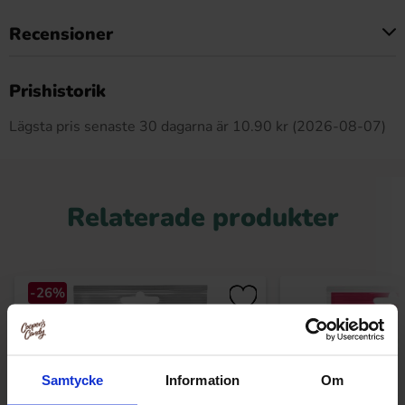
Recensioner
Produkten har inga recensioner
Prishistorik
Lägsta pris senaste 30 dagarna är 10.90 kr (2026-08-07)
Relaterade produkter
-26%
Samtycke
Information
Om