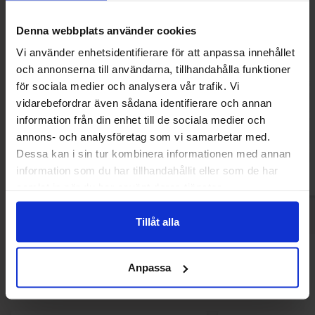
Denna webbplats använder cookies
Vi använder enhetsidentifierare för att anpassa innehållet
och annonserna till användarna, tillhandahålla funktioner
Wrigleys Extra Tuggummi White
Wrigleys Extr
för sociala medier och analysera vår trafik. Vi
Bubblemint 29g
Watermel
vidarebefordrar även sådana identifierare och annan
16 kr
19.90
21.67 kr
information från din enhet till de sociala medier och
annons- och analysföretag som vi samarbetar med.
Köp
Kö
Dessa kan i sin tur kombinera informationen med annan
information som du har tillhandahållit eller som de har
samlat in när du har använt deras tjänster.
Tillåt alla
Andra gillade
Anpassa