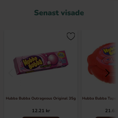
Senast visade
Hubba Bubba Outrageous Original 35g
Hubba Bubba Tape 
12.21 kr
21.67