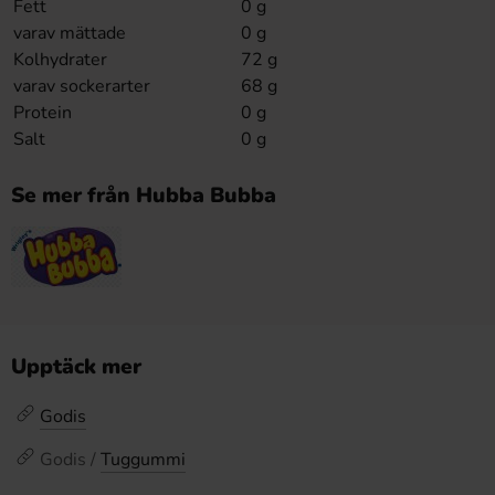
Fett
0 g
varav mättade
0 g
Kolhydrater
72 g
varav sockerarter
68 g
Protein
0 g
Salt
0 g
Se mer från Hubba Bubba
Upptäck mer
Godis
Godis /
Tuggummi