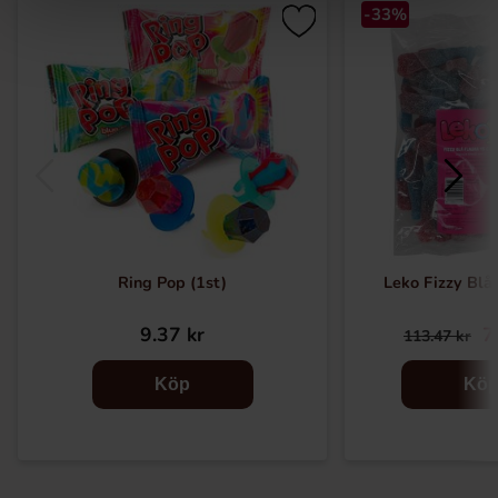
-33%
Ring Pop (1st)
Leko Fizzy Blå
9.37 kr
7
113.47 kr
Köp
Kö