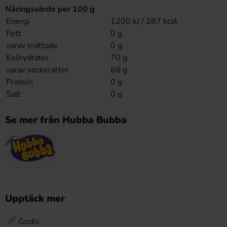
Näringsvärde per 100 g
Energi
1200 kJ / 287 kcal
Fett
0 g
varav mättade
0 g
Kolhydrater
70 g
varav sockerarter
68 g
Protein
0 g
Salt
0 g
Se mer från Hubba Bubba
Upptäck mer
Godis