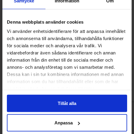
Samtycke
Information
Om
Denna webbplats använder cookies
Vi använder enhetsidentifierare för att anpassa innehållet
och annonserna till användarna, tillhandahålla funktioner
för sociala medier och analysera vår trafik. Vi
Wrigleys Extra Tuggummi White
Wrigleys Extr
vidarebefordrar även sådana identifierare och annan
Bubblemint 29g
Watermel
information från din enhet till de sociala medier och
16 kr
19.90
annons- och analysföretag som vi samarbetar med.
21.67 kr
Dessa kan i sin tur kombinera informationen med annan
Köp
Kö
information som du har tillhandahållit eller som de har
samlat in när du har använt deras tjänster.
Tillåt alla
Anpassa
Andra gillade