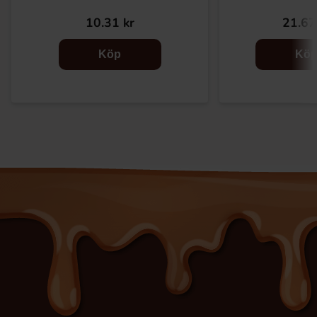
10.31 kr
21.67
Köp
Kö