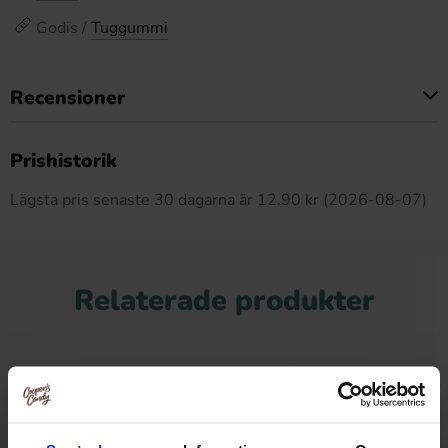
Godis /
Tuggummi
Recensioner
Produkten har inga recensioner
Prishistorik
Lägsta pris senaste 30 dagarna är 12.90 kr (2026-08-07)
Relaterade produkter
-26%