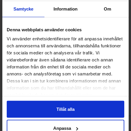
Samtycke
Information
Om
Denna webbplats använder cookies
Vi använder enhetsidentifierare för att anpassa innehållet
och annonserna till användarna, tillhandahålla funktioner
för sociala medier och analysera vår trafik. Vi
vidarebefordrar även sådana identifierare och annan
information från din enhet till de sociala medier och
Terrys Mint Chocolate Bar 90g
Bartons Million Dol
Chocolate 
annons- och analysföretag som vi samarbetar med.
Dessa kan i sin tur kombinera informationen med annan
24.90 kr
31.13
33.03 kr
information som du har tillhandahållit eller som de har
samlat in när du har använt deras tjänster.
Köp
Kö
Tillåt alla
Anpassa