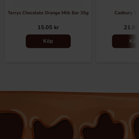
Terrys Chocolate Orange Milk Bar 35g
Cadbury Tw
15.05 kr
21.90
Köp
Kö