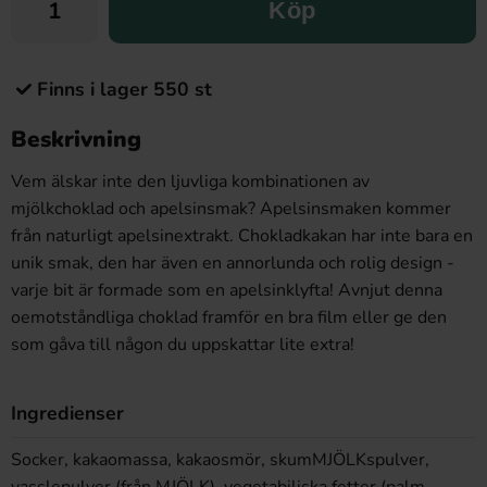
Köp
Finns i lager 550 st
Beskrivning
Vem älskar inte den ljuvliga kombinationen av
mjölkchoklad och apelsinsmak? Apelsinsmaken kommer
från naturligt apelsinextrakt. Chokladkakan har inte bara en
unik smak, den har även en annorlunda och rolig design -
varje bit är formade som en apelsinklyfta! Avnjut denna
oemotståndliga choklad framför en bra film eller ge den
som gåva till någon du uppskattar lite extra!
Ingredienser
Socker, kakaomassa, kakaosmör, skumMJÖLKspulver,
vasslepulver (från MJÖLK), vegetabiliska fetter (palm,