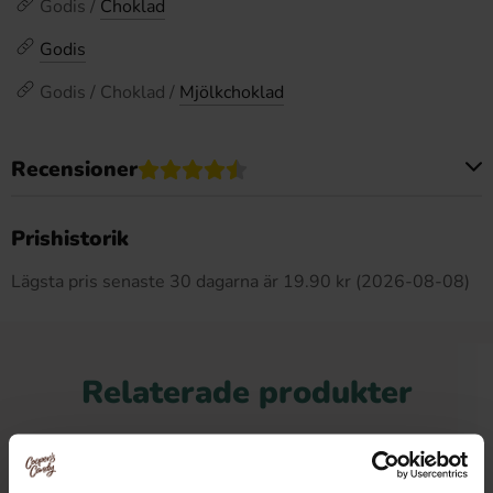
Godis /
Choklad
Godis
Godis / Choklad /
Mjölkchoklad
Recensioner
Produkten har inga recensioner
Prishistorik
Lägsta pris senaste 30 dagarna är 19.90 kr (2026-08-08)
Relaterade produkter
-25%