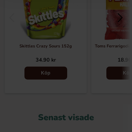
Skittles Crazy Sours 152g
Toms Ferrarigodis
34.90 kr
18.90
Köp
Kö
Senast visade