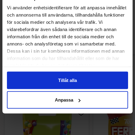
Chupa Chups Fruit Klubbor Hink 150st
Chupa Chups Klubb
Vi använder enhetsidentifierare för att anpassa innehållet
och annonserna till användarna, tillhandahålla funktioner
479.90 kr
378.47
för sociala medier och analysera vår trafik. Vi
vidarebefordrar även sådana identifierare och annan
Köp
Kö
information från din enhet till de sociala medier och
annons- och analysföretag som vi samarbetar med.
Dessa kan i sin tur kombinera informationen med annan
information som du har tillhandahållit eller som de har
samlat in när du har använt deras tjänster.
Tillåt alla
Andra gillade
Anpassa