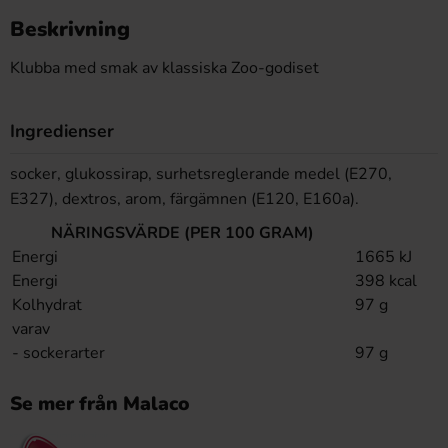
Beskrivning
Klubba med smak av klassiska Zoo-godiset
Ingredienser
socker, glukossirap, surhetsreglerande medel (E270,
E327), dextros, arom, färgämnen (E120, E160a).
NÄRINGSVÄRDE (PER 100 GRAM)
Energi
1665 kJ
Energi
398 kcal
Kolhydrat
97 g
varav
- sockerarter
97 g
Se mer från Malaco