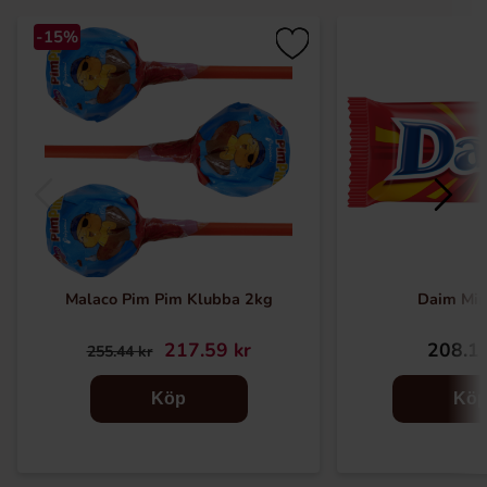
-15%
Malaco Pim Pim Klubba 2kg
Daim Min
217.59 kr
208.12
255.44 kr
Köp
Kö