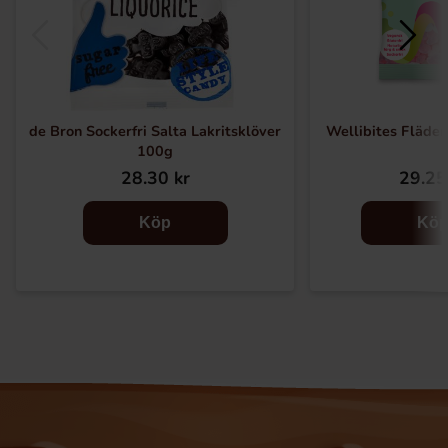
de Bron Sockerfri Salta Lakritsklöver
Wellibites Fläder
100g
28.30 kr
29.25
Köp
Kö