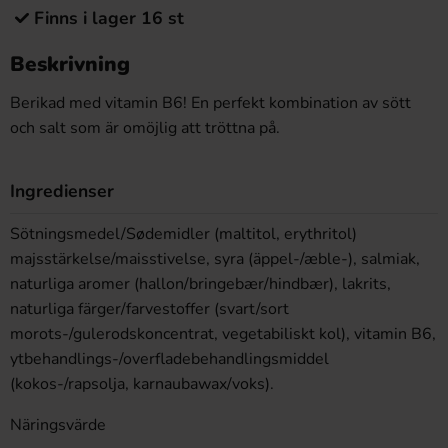
Finns i lager 16 st
Beskrivning
Berikad med vitamin B6! En perfekt kombination av sött
och salt som är omöjlig att tröttna på.
Ingredienser
Sötningsmedel/Sødemidler (maltitol, erythritol)
majsstärkelse/maisstivelse, syra (äppel-/æble-), salmiak,
naturliga aromer (hallon/bringebær/hindbær), lakrits,
naturliga färger/farvestoffer (svart/sort
morots-/gulerodskoncentrat, vegetabiliskt kol), vitamin B6,
ytbehandlings-/overfladebehandlingsmiddel
(kokos-/rapsolja, karnaubawax/voks).
Näringsvärde