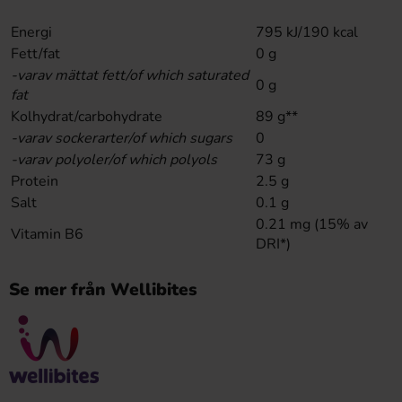
Energi
795 kJ/190 kcal
Fett/fat
0 g
-varav mättat fett/of which saturated
0 g
fat
Kolhydrat/carbohydrate
89 g**
-varav sockerarter/of which sugars
0
-varav polyoler/of which polyols
73 g
Protein
2.5 g
Salt
0.1 g
0.21 mg (15% av
Vitamin B6
DRI*)
Se mer från Wellibites