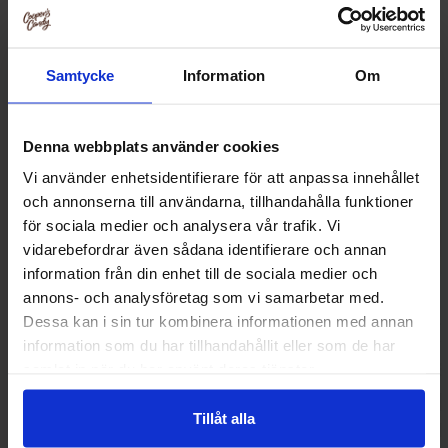
Samtycke
Information
Om
Denna webbplats använder cookies
Vi använder enhetsidentifierare för att anpassa innehållet
och annonserna till användarna, tillhandahålla funktioner
för sociala medier och analysera vår trafik. Vi
vidarebefordrar även sådana identifierare och annan
information från din enhet till de sociala medier och
annons- och analysföretag som vi samarbetar med.
Dessa kan i sin tur kombinera informationen med annan
Nordthy Hårda Saltlakritsbåtar
Wellibites Ananas-P
Sockerfri 65g
Vinbär
information som du har tillhandahållit eller som de har
18.84 kr
29.25
samlat in när du har använt deras tjänster.
Köp
Kö
Tillåt alla