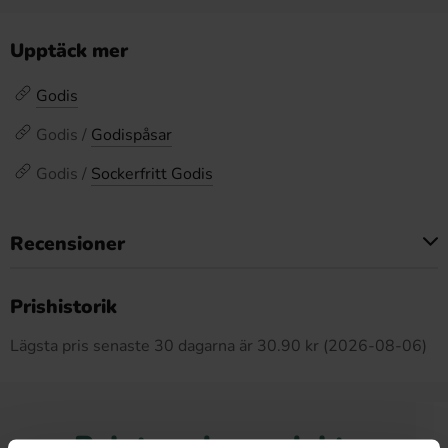
Upptäck mer
Godis
Godis /
Godispåsar
Godis /
Sockerfritt Godis
Recensioner
Produkten har inga recensioner
Prishistorik
Lägsta pris senaste 30 dagarna är 30.90 kr (2026-08-06)
Relaterade produkter