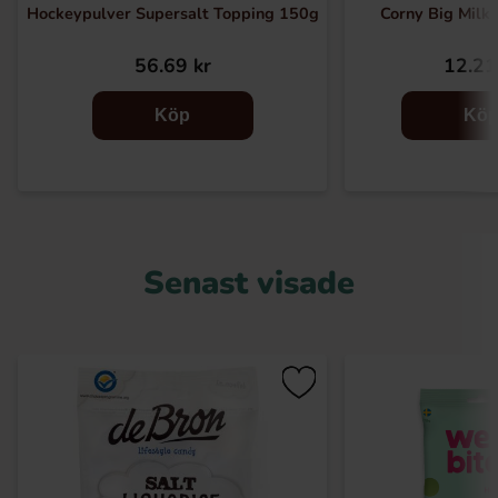
Hockeypulver Supersalt Topping 150g
Corny Big Milk 
56.69 kr
12.21
Köp
Kö
Senast visade