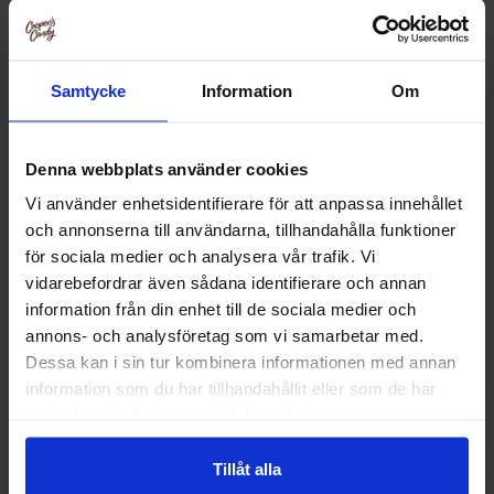
Relaterade produkter
Samtycke
Information
Om
-26%
Denna webbplats använder cookies
Vi använder enhetsidentifierare för att anpassa innehållet
och annonserna till användarna, tillhandahålla funktioner
för sociala medier och analysera vår trafik. Vi
vidarebefordrar även sådana identifierare och annan
information från din enhet till de sociala medier och
annons- och analysföretag som vi samarbetar med.
Dessa kan i sin tur kombinera informationen med annan
Wrigleys Extra Tuggummi White
Wrigleys Extr
information som du har tillhandahållit eller som de har
Bubblemint 29g
Watermel
samlat in när du har använt deras tjänster.
16 kr
19.90
21.67 kr
Tillåt alla
Köp
Kö