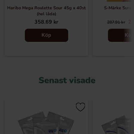
Haribo Mega Roulette Sour 45g x 40st
S-Märke Sura 
(hel låda)
358.69 kr
23
287.91 kr
Köp
Kö
Senast visade