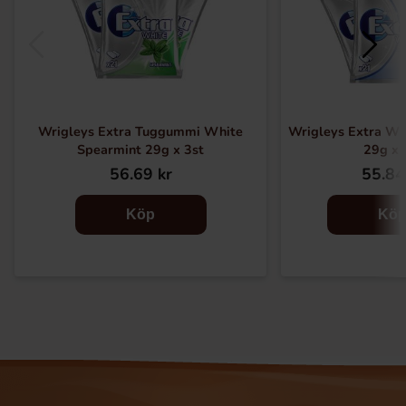
Wrigleys Extra Tuggummi White
Wrigleys Extra Wh
Spearmint 29g x 3st
29g x 
56.69 kr
55.84
Köp
Kö