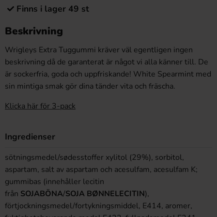
Finns i lager 49 st
Beskrivning
Wrigleys Extra Tuggummi kräver väl egentligen ingen
beskrivning då de garanterat är något vi alla känner till. De
är sockerfria, goda och uppfriskande! White Spearmint med
sin mintiga smak gör dina tänder vita och fräscha.
Klicka här för 3-pack
Ingredienser
sötningsmedel/sødesstoffer xylitol (29%), sorbitol,
aspartam, salt av aspartam och acesulfam, acesulfam K;
gummibas (innehåller lecitin
från
SOJABÖNA
/
SOJA
BØNNELECITIN
),
förtjockningsmedel/fortykningsmiddel, E414, aromer,