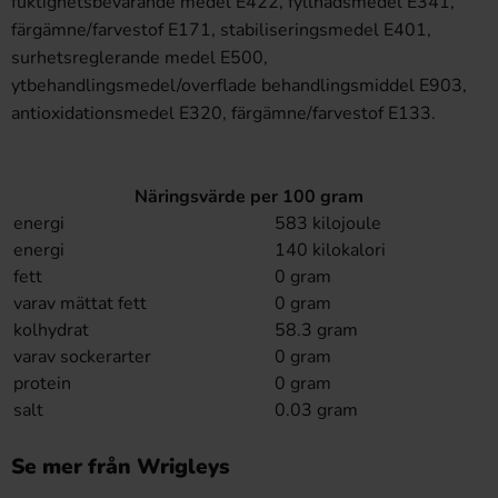
fuktighetsbevarande medel E422, fyllnadsmedel E341,
färgämne/farvestof E171, stabiliseringsmedel E401,
surhetsreglerande medel E500,
ytbehandlingsmedel/overflade behandlingsmiddel E903,
antioxidationsmedel E320, färgämne/farvestof E133.
Näringsvärde per 100 gram
energi
583 kilojoule
energi
140 kilokalori
fett
0 gram
varav mättat fett
0 gram
kolhydrat
58.3 gram
varav sockerarter
0 gram
protein
0 gram
salt
0.03 gram
Se mer från Wrigleys