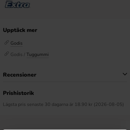
Upptäck mer
Godis
Godis /
Tuggummi
Recensioner
Produkten har inga recensioner
Prishistorik
Lägsta pris senaste 30 dagarna är 18.90 kr (2026-08-05)