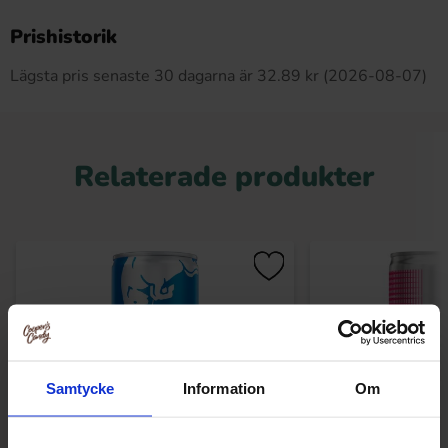
Produkten har inga recensioner
Prishistorik
Lägsta pris senaste 30 dagarna är 32.89 kr (2026-08-07)
Relaterade produkter
Samtycke
Information
Om