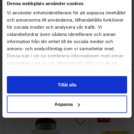
Denna webbplats använder cookies
Vi använder enhetsidentifierare för att anpassa innehållet
Red Bull Sea Blue Ed. Juneberry 25cl
PowerKing Wate
och annonserna till användarna, tillhandahålla funktioner
för sociala medier och analysera vår trafik. Vi
20.90 kr
12.90
vidarebefordrar även sådana identifierare och annan
information från din enhet till de sociala medier och
Köp
Kö
annons- och analysföretag som vi samarbetar med.
Dessa kan i sin tur kombinera informationen med annan
information som du har tillhandahållit eller som de har
samlat in när du har använt deras tjänster.
Tillåt alla
Andra gillade
Anpassa
-61%