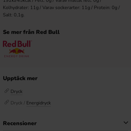
192kJ/45kcal / Fett: 0g / Varav mättat fett: 0g /
Kolhydrater: 11g / Varav sockerarter: 11g / Protein: 0g /
Salt: 0,1g.
Se mer från Red Bull
Upptäck mer
Dryck
Dryck /
Energidryck
Recensioner