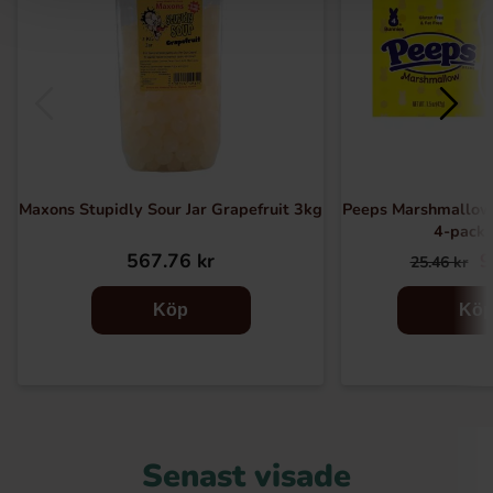
Maxons Stupidly Sour Jar Grapefruit 3kg
Peeps Marshmallow
4-pack
567.76 kr
9
25.46 kr
Köp
Kö
Senast visade