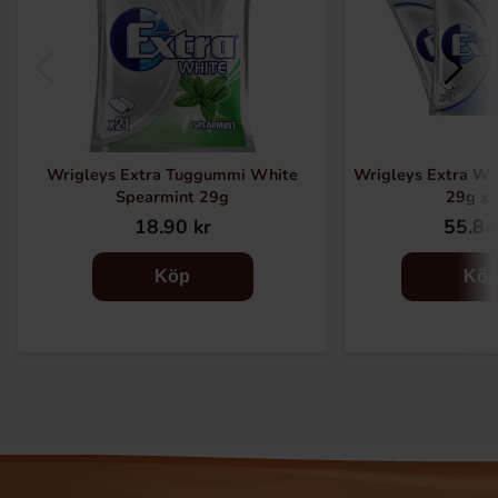
Wrigleys Extra Tuggummi White
Wrigleys Extra Wh
Spearmint 29g
29g x 
18.90 kr
55.84
Köp
Kö