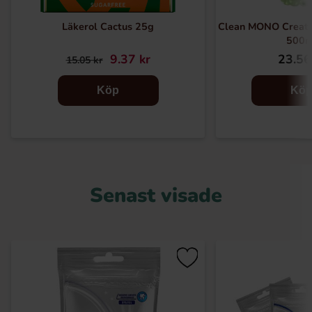
Läkerol Cactus 25g
Clean MONO Creati
500m
9.37 kr
23.56
15.05 kr
Köp
Kö
Senast visade