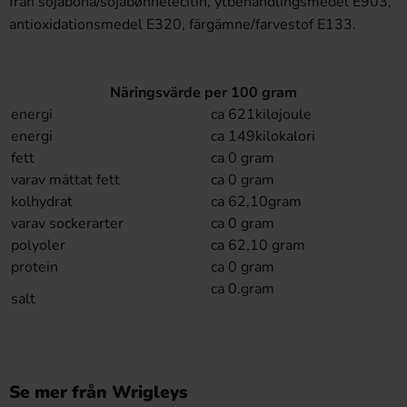
från sojaböna/sojabønnelecitin, ytbehandlingsmedel E903,
antioxidationsmedel E320, färgämne/farvestof E133.
Näringsvärde per 100 gram
energi
ca 621kilojoule
energi
ca 149kilokalori
fett
ca 0 gram
varav mättat fett
ca 0 gram
kolhydrat
ca 62,10gram
varav sockerarter
ca 0 gram
polyoler
ca 62,10 gram
protein
ca 0 gram
ca 0.gram
salt
Se mer från Wrigleys