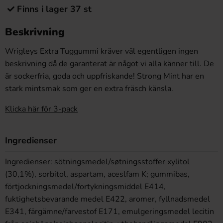
Finns i lager 37 st
Beskrivning
Wrigleys Extra Tuggummi kräver väl egentligen ingen
beskrivning då de garanterat är något vi alla känner till. De
är sockerfria, goda och uppfriskande! Strong Mint har en
stark mintsmak som ger en extra fräsch känsla.
Klicka här för 3-pack
Ingredienser
Ingredienser: sötningsmedel/søtningsstoffer xylitol
(30,1%), sorbitol, aspartam, aceslfam K; gummibas,
förtjockningsmedel/fortykningsmiddel E414,
fuktighetsbevarande medel E422, aromer, fyllnadsmedel
E341, färgämne/farvestof E171, emulgeringsmedel lecitin