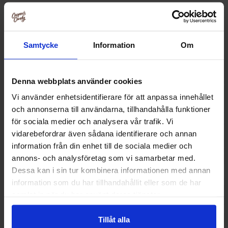
Relaterade produkter
Samtycke
Information
Om
Denna webbplats använder cookies
Vi använder enhetsidentifierare för att anpassa innehållet
och annonserna till användarna, tillhandahålla funktioner
för sociala medier och analysera vår trafik. Vi
vidarebefordrar även sådana identifierare och annan
information från din enhet till de sociala medier och
annons- och analysföretag som vi samarbetar med.
Dessa kan i sin tur kombinera informationen med annan
Wrigleys Extra Tuggummi Strong mint
Wrigleys Extr
information som du har tillhandahållit eller som de har
29g x 3st
Watermel
samlat in när du har använt deras tjänster.
56.69 kr
19.90
Tillåt alla
Köp
Kö