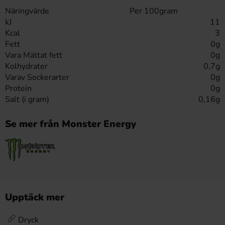
Näringvärde
Per 100gram
kJ
11
Kcal
3
Fett
0g
Vara Mättat fett
0g
Kolhydrater
0,7g
Varav Sockerarter
0g
Protein
0g
Salt (i gram)
0,16g
Se mer från Monster Energy
Upptäck mer
Dryck