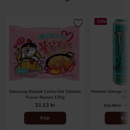
-33%
Samyang Buldak Carbo Hot Chicken
Monster Energy Ultr
Flavor Ramen 130g
24s
31.13 kr
40
611.40 kr
Köp
Kö