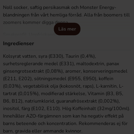
Noll socker, saftig persikasmak och Monster Energy-
blandningen från vårt hemliga förråd. Alla från boomers till
zoomers kommer digga denna
Läs mer
Smakprofil: Uppfriskande persika
Ingredienser
Kolsyrat vatten, syra (E330), Taurin (0,4%),
surhetsreglerande medel (E331), maltodextrin, panax
ginsengrotsextrakt (0,08%), aromer, konserveringsmedel
(E211, E202), sötningsmedel (E955, E950), koffein
(0,03%), vegetabilisk olja (kokosnöt, raps), L-karnitin, L-
tartrat (0,015%), modifierad stärkelse, Vitamin (B3, B5,
B6, B12), natriumklorid, guaranafrösextrakt (0,002%),
inositol, färg (E102, E110). Hög Koffeinhalt (32mg/100ml).
Innehåller AZO-färgämnen som kan ha negativ effekt på
barns beteende och koncentration. Rekommenderas ej för
barn, gravida eller ammande kvinnor.