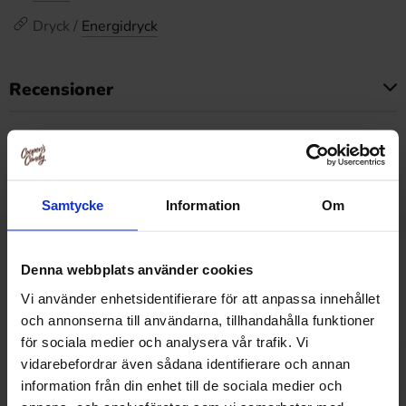
Dryck /
Energidryck
Recensioner
Produkten har inga recensioner
Prishistorik
Lägsta pris senaste 30 dagarna är 429.90 kr (2026-08-09)
Samtycke
Information
Om
Relaterade produkter
Denna webbplats använder cookies
Vi använder enhetsidentifierare för att anpassa innehållet
och annonserna till användarna, tillhandahålla funktioner
för sociala medier och analysera vår trafik. Vi
-33%
-33%
vidarebefordrar även sådana identifierare och annan
information från din enhet till de sociala medier och