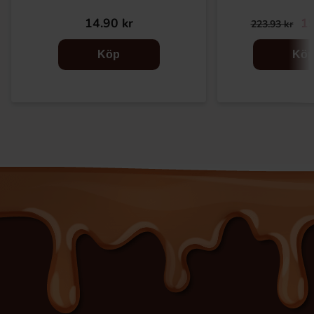
14.90 kr
19
223.93 kr
Köp
Kö