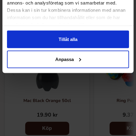
Andra gillade
annons- och analysföretag som vi samarbetar med.
Dessa kan i sin tur kombinera informationen med annan
information som du har tillhandahållit eller som de har
samlat in när du har använt deras tjänster.
Tillåt alla
Anpassa
Mac Black Orange 50cl
Ring Pop 
19.90 kr
9.37 
Köp
Kö