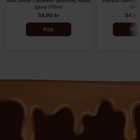
Voss Lemon Cucumber Sparkling Water
Estrella Ostringa
(glas) 375ml
200
34.90 kr
34.93
Köp
Kö