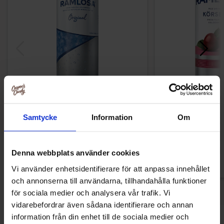
Ramlösa Original 33cl
Ramlösa Kör
Samtycke
Information
Om
10.31 kr
11.90
Köp
Kö
Denna webbplats använder cookies
Vi använder enhetsidentifierare för att anpassa innehållet
och annonserna till användarna, tillhandahålla funktioner
för sociala medier och analysera vår trafik. Vi
vidarebefordrar även sådana identifierare och annan
information från din enhet till de sociala medier och