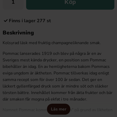
Köp
Finns i lager 277 st
Beskrivning
Kolsyrad läsk med fruktig champagneliknande smak.
Pommac lanserades 1919 och blev på några år en av
Sveriges mest kända drycker, en position som Pommac
bibehåller än idag. En av hemligheterna bakom Pommacs
eviga ungdom är äktheten. Pommac tillverkas idag enligt
samma recept som för över 100 år sedan. Det ger en
läckert gyllenfärgad dryck som är mindre söt och släcker
törsten bättre. Innehållet kommer från äkta frukter och bär
där smaken får mogna på ekfat i tre månader.
Läs mer
Namnet Pommac kommer av "Pomm" på grund av likheten
med fransk champagne som "Pommery" samt "ac" eftersom