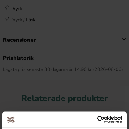
Dryck
Dryck /
Läsk
Recensioner
Produkten har inga recensioner
Prishistorik
Lägsta pris senaste 30 dagarna är 14.90 kr (2026-08-06)
Relaterade produkter