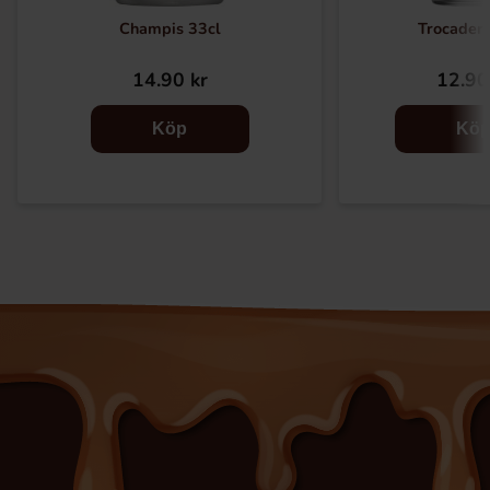
Champis 33cl
Trocadero
14.90 kr
12.90
Köp
Kö