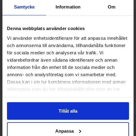
Samtycke
Information
Om
Denna webbplats använder cookies
Vi använder enhetsidentifierare för att anpassa innehållet
och annonserna till användarna, tillhandahålla funktioner
för sociala medier och analysera vår trafik. Vi
vidarebefordrar även sådana identifierare och annan
Sprite 33cl
Zingo Citron So
information från din enhet till de sociala medier och
annons- och analysföretag som vi samarbetar med.
12.90 kr
12.90
Dessa kan i sin tur kombinera informationen med annan
information som du har tillhandahållit eller som de har
Köp
Kö
samlat in när du har använt deras tjänster.
Tillåt alla
Anpassa