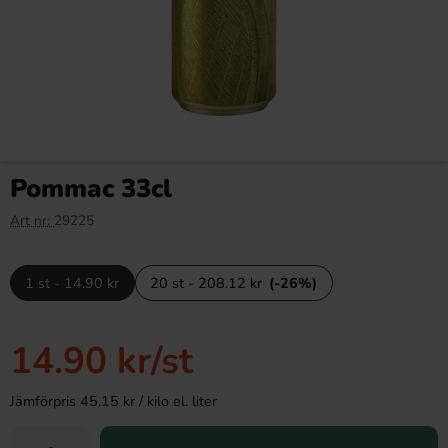
Pommac 33cl
Art nr:
29225
1 st - 14.90 kr
20 st - 208.12 kr
(-26%)
14.90 kr
/st
Jämförpris 45.15 kr / kilo el. liter