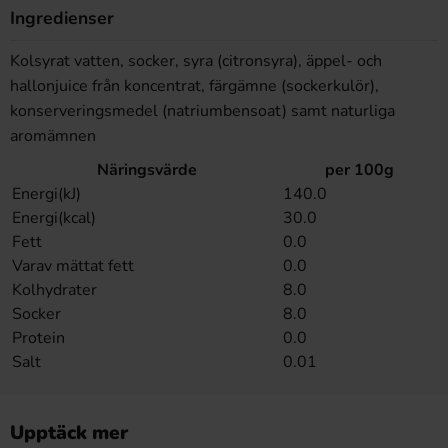
Ingredienser
tillverkningen innefattar lagring i ekfat för "cognac".
Kolsyrat vatten, socker, syra (citronsyra), äppel- och
hallonjuice från koncentrat, färgämne (sockerkulör),
konserveringsmedel (natriumbensoat) samt naturliga
aromämnen
Näringsvärde
per 100g
Energi(kJ)
140.0
Energi(kcal)
30.0
Fett
0.0
Varav mättat fett
0.0
Kolhydrater
8.0
Socker
8.0
Protein
0.0
Salt
0.01
Upptäck mer