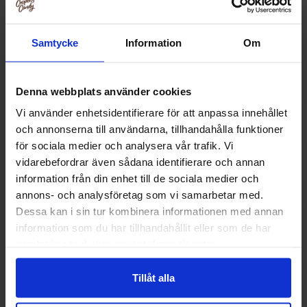
Samtycke
Information
Om
Denna webbplats använder cookies
Vi använder enhetsidentifierare för att anpassa innehållet
och annonserna till användarna, tillhandahålla funktioner
för sociala medier och analysera vår trafik. Vi
vidarebefordrar även sådana identifierare och annan
information från din enhet till de sociala medier och
annons- och analysföretag som vi samarbetar med.
Arla Mjukglassmix 2L
Swizzels Refreshe
Dessa kan i sin tur kombinera informationen med annan
pack (6
information som du har tillhandahållit eller som de har
149.91 kr
32.90
samlat in när du har använt deras tjänster.
Köp
Kö
Tillåt alla