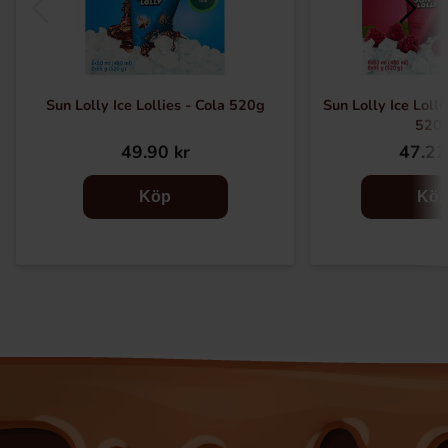
Sun Lolly Ice Lollies - Cola 520g
Sun Lolly Ice Loll
520
49.90 kr
47.22
Köp
Kö