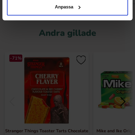
Anpassa
Andra gillade
-71%
Stranger Things Toaster Tarts Chocolate
Mike and Ike Origi