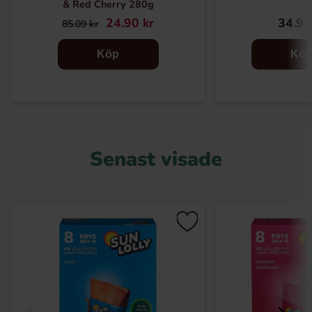
& Red Cherry 280g
24.90 kr
34.93
85.09 kr
Köp
Kö
Senast visade