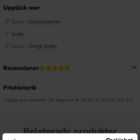
Upptäck mer
Godis /
Glasstillbehör
Godis
Godis /
Övrigt Godis
Recensioner
Produkten har inga recensioner
Prishistorik
Lägsta pris senaste 30 dagarna är 49.90 kr (2026-08-07)
Relaterade produkter