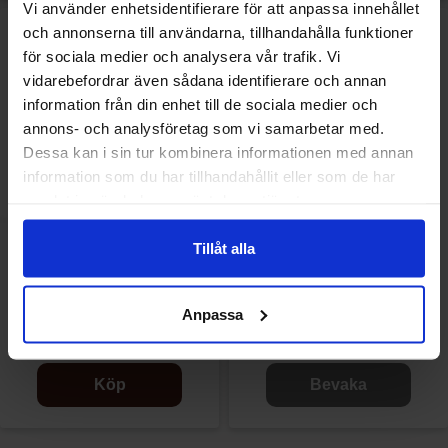
Vi använder enhetsidentifierare för att anpassa innehållet
och annonserna till användarna, tillhandahålla funktioner
för sociala medier och analysera vår trafik. Vi
vidarebefordrar även sådana identifierare och annan
information från din enhet till de sociala medier och
annons- och analysföretag som vi samarbetar med.
Dessa kan i sin tur kombinera informationen med annan
information som du har tillhandahållit eller som de har
samlat in när du har använt deras tjänster.
Tillåt alla
Sun Lolly Ice Lollies Ananas
Sun Lolly Ice Lollies - Lemon
520g
520g
Anpassa
49.90 kr/st
49.90 kr/st
Köp
Bevaka