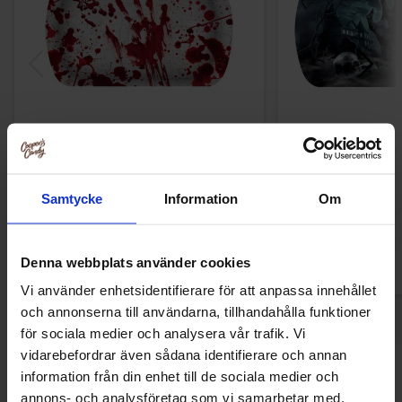
Serveringsbricka Blodig
Bricka Hallowe
19.95 kr
39
39.90 kr
79.90 kr
Samtycke
Information
Om
Köp
Kö
Denna webbplats använder cookies
Vi använder enhetsidentifierare för att anpassa innehållet
och annonserna till användarna, tillhandahålla funktioner
för sociala medier och analysera vår trafik. Vi
vidarebefordrar även sådana identifierare och annan
Andra gillade
information från din enhet till de sociala medier och
annons- och analysföretag som vi samarbetar med.