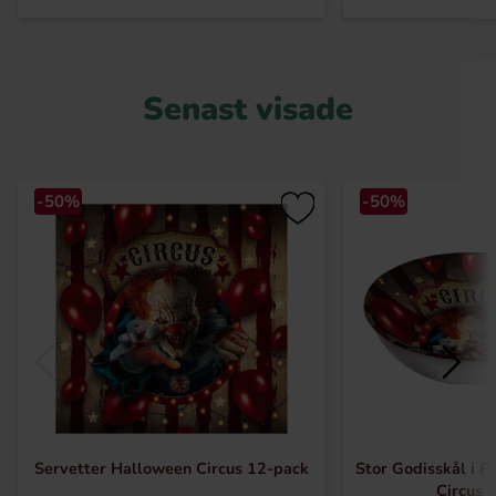
Senast visade
-50%
-50%
Servetter Halloween Circus 12-pack
Stor Godisskål i P
Circus (