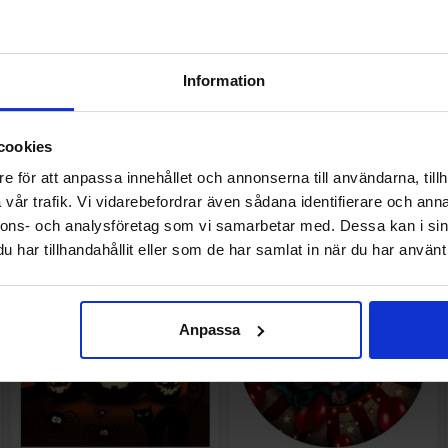
Muffinsställ Halloween
Bricka Halloween Kyrkogård
Spökhus
Information
49.50 kr
39.95 kr
99 kr
79.90 kr
/st
/st
/st
/st
cookies
Köp
Köp
e för att anpassa innehållet och annonserna till användarna, tillh
vår trafik. Vi vidarebefordrar även sådana identifierare och anna
nnons- och analysföretag som vi samarbetar med. Dessa kan i sin
-50%
-50%
har tillhandahållit eller som de har samlat in när du har använt 
Anpassa