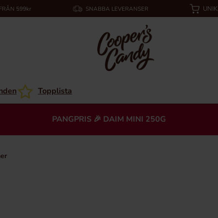
UNI
 FRÅN 599kr
SNABBA LEVERANSER
nden
Topplista
PANGPRIS 🎉 DAIM MINI 250G
er