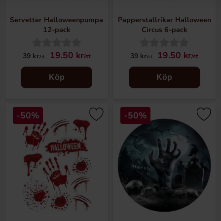
k
Servetter Halloweenpumpa
Papperstallrikar Halloween
12-pack
Circus 6-pack
19.50 kr
19.50 kr
39 kr
39 kr
/st
/st
/st
/st
Köp
Köp
-50%
-50%