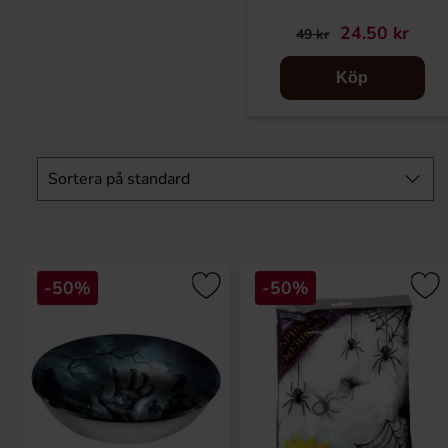
24.50 kr
49 kr
Köp
Hoppa
över
Sortera på
standard
filtersektionen
-50%
-50%