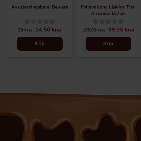
Avspärrningsband Beware
Folieballong Läskigt Träd
AirLoonz 157cm
14.50 kr
99.95 kr
29 kr
199.90 kr
/st
/st
/st
/st
Köp
Köp