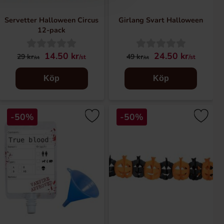
Servetter Halloween Circus
Girlang Svart Halloween
12-pack
14.50 kr
24.50 kr
29 kr
49 kr
/st
/st
/st
/st
Köp
Köp
-50%
-50%