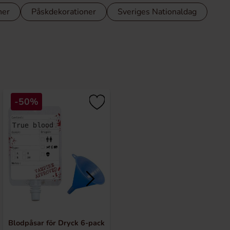
ner
Påskdekorationer
Sveriges Nationaldag
-50%
-50%
Blodpåsar för Dryck 6-pack
Pumpa Godishink