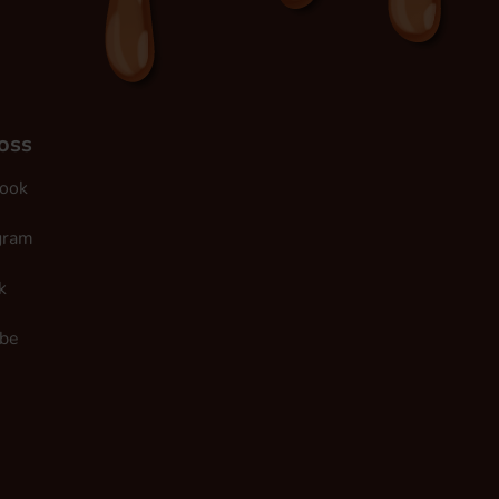
 oss
ook
gram
k
be