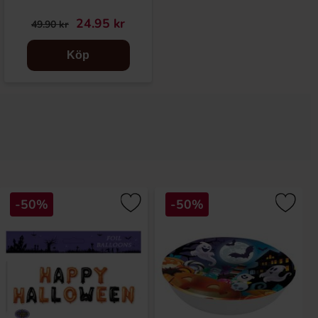
24.95 kr
19.50 kr
49.90 kr
39 kr
Köp
Köp
-50%
-50%