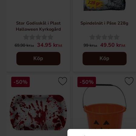
Stor Godisskål i Plast
Spindelnät i Påse 228g
Halloween Kyrkogård
34.95 kr
49.50 kr
69.90 kr
99 kr
/st
/st
/st
/st
Köp
Köp
-50%
-50%