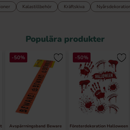
ioner
Kalastillbehör
Kräftskiva
Nyårsdekoratio
Populära produkter
-50%
-50%
t
Avspärrningsband Beware
Fönsterdekoration Halloween