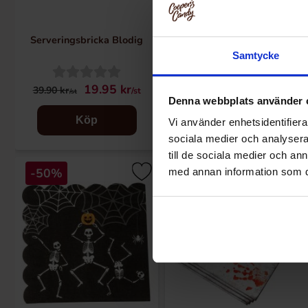
Serveringsbricka Blodig
Pumpa Godishink
Samtycke
19.95 kr
19.50 kr
39.90 kr
39 kr
/st
/st
/st
/st
Denna webbplats använder 
Köp
Köp
Vi använder enhetsidentifierar
sociala medier och analysera 
till de sociala medier och a
-50%
-50%
med annan information som du 