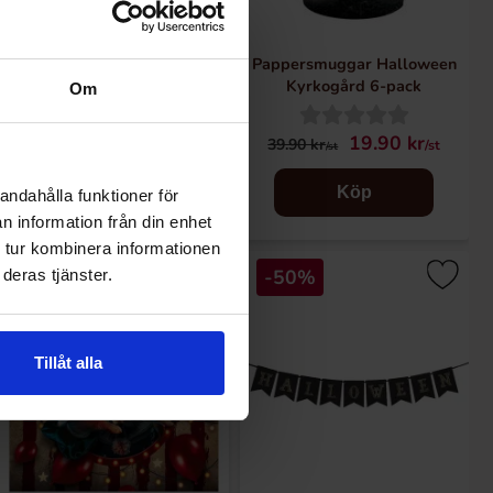
Servetter Halloween
Pappersmuggar Halloween
Kyrkogård 12-pack
Kyrkogård 6-pack
Om
19.95 kr
19.90 kr
39.90 kr
39.90 kr
/st
/st
/st
/st
Köp
Köp
andahålla funktioner för
n information från din enhet
 tur kombinera informationen
-50%
-50%
deras tjänster.
Tillåt alla