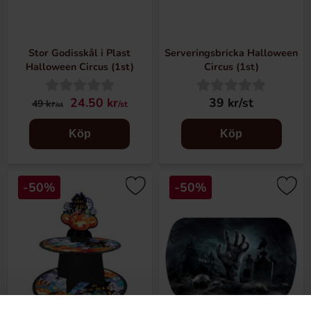
Stor Godisskål i Plast
Serveringsbricka Halloween
Halloween Circus (1st)
Circus (1st)
24.50 kr
39 kr/st
49 kr
/st
/st
Köp
Köp
-50%
-50%