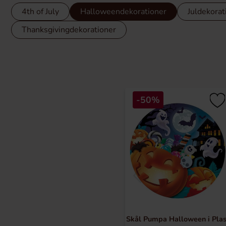
4th of July
Halloweendekorationer
Juldekorat
Thanksgivingdekorationer
-50%
Skål Pumpa Halloween i Plas