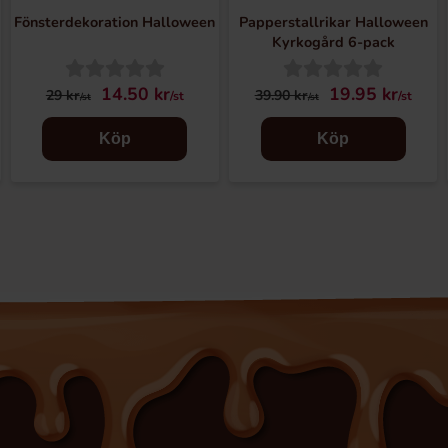
Fönsterdekoration Halloween
Papperstallrikar Halloween
Kyrkogård 6-pack
14.50 kr
19.95 kr
29 kr
39.90 kr
/st
/st
/st
/st
Köp
Köp