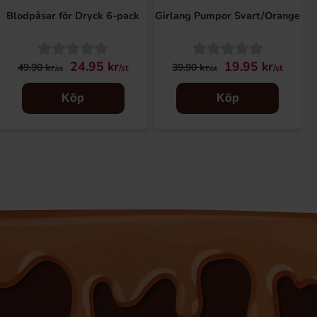
Blodpåsar för Dryck 6-pack
Girlang Pumpor Svart/Orange
24.95 kr
19.95 kr
49.90 kr
39.90 kr
/st
/st
/st
/st
Köp
Köp