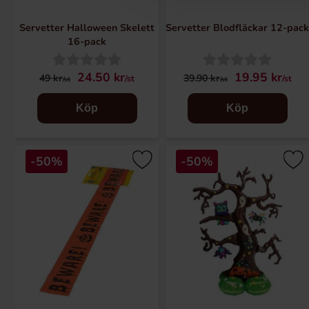
Servetter Halloween Skelett
Servetter Blodfläckar 12-pac
16-pack
24.50 kr
19.95 kr
49 kr
39.90 kr
/st
/st
/st
/st
Köp
Köp
-50%
-50%