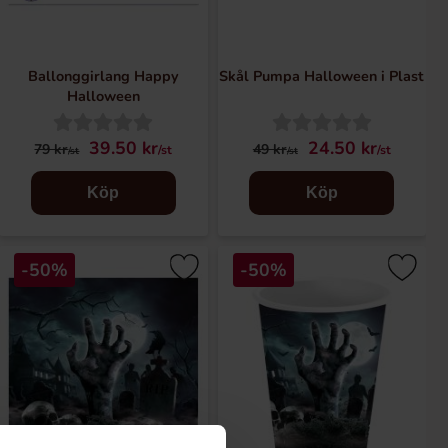
Ballonggirlang Happy
Skål Pumpa Halloween i Plast
Halloween
39.50 kr
24.50 kr
79 kr
49 kr
/st
/st
/st
/st
Köp
Köp
-50%
-50%