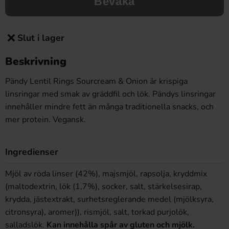
Bevaka
Slut i lager
Beskrivning
Pändy Lentil Rings Sourcream & Onion är krispiga
linsringar med smak av gräddfil och lök. Pändys linsringar
innehåller mindre fett än många traditionella snacks, och
mer protein. Vegansk.
Ingredienser
Mjöl av röda linser (42%), majsmjöl, rapsolja, kryddmix
(maltodextrin, lök (1,7%), socker, salt, stärkelsesirap,
krydda, jästextrakt, surhetsreglerande medel (mjölksyra,
citronsyra), aromer)), rismjöl, salt, torkad purjolök,
salladslök.
Kan innehålla spår av gluten och mjölk.