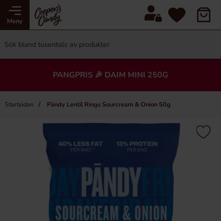
Meny
PANGPRIS 🎉 DAIM MINI 250G
Startsidan
Pändy Lentil Rings Sourcream & Onion 50g