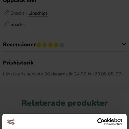
Upptäck mer
Snacks /
Linschips
Snacks
Recensioner
Produkten har inga recensioner
Prishistorik
Lägsta pris senaste 30 dagarna är 24.90 kr (2026-08-09)
Relaterade produkter