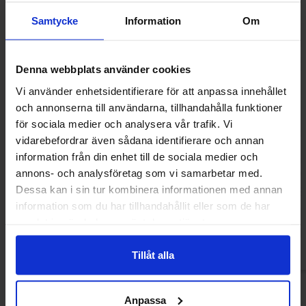
Samtycke
Information
Om
Denna webbplats använder cookies
Vi använder enhetsidentifierare för att anpassa innehållet
och annonserna till användarna, tillhandahålla funktioner
för sociala medier och analysera vår trafik. Vi
vidarebefordrar även sådana identifierare och annan
information från din enhet till de sociala medier och
Oho! Linsbågar Sourcream & Onion 110g
Oho! Linsbågar Ja
100
annons- och analysföretag som vi samarbetar med.
Dessa kan i sin tur kombinera informationen med annan
19.78 kr
19.78
information som du har tillhandahållit eller som de har
samlat in när du har använt deras tjänster.
Köp
Kö
Tillåt alla
Anpassa