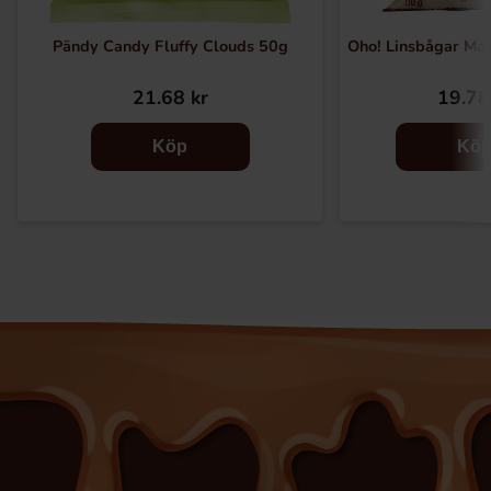
Pändy Candy Fluffy Clouds 50g
Oho! Linsbågar Ma
21.68 kr
19.78
Köp
Kö