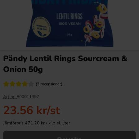
Pändy Lentil Rings Sourcream &
Onion 50g
(2 recensioner)
Art nr:
800011397
23.56 kr
/st
Jämförpris 471.20 kr / kilo el. liter