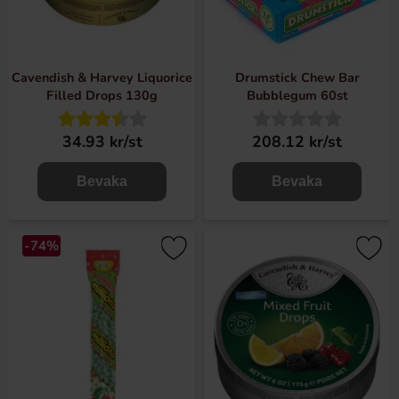
Cavendish & Harvey Liquorice
Drumstick Chew Bar
Filled Drops 130g
Bubblegum 60st
34.93 kr/st
208.12 kr/st
Bevaka
Bevaka
-74%