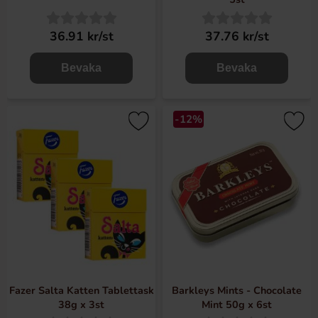
36.91 kr/st
37.76 kr/st
Bevaka
Bevaka
-12%
Fazer Salta Katten Tablettask
Barkleys Mints - Chocolate
38g x 3st
Mint 50g x 6st