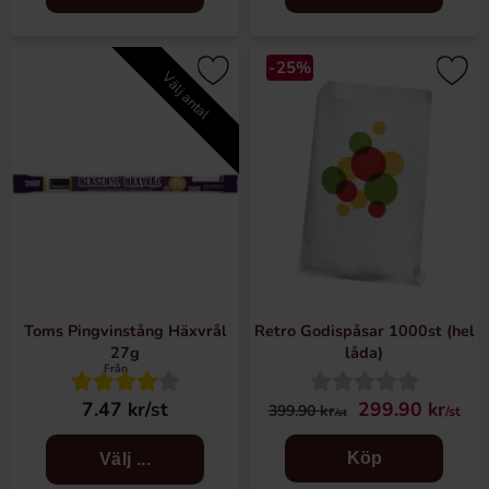
-25%
Välj antal
Toms Pingvinstång Häxvrål
Retro Godispåsar 1000st (hel
27g
låda)
Från
7.47 kr/st
299.90 kr
399.90 kr
/st
/st
Köp
Välj ...