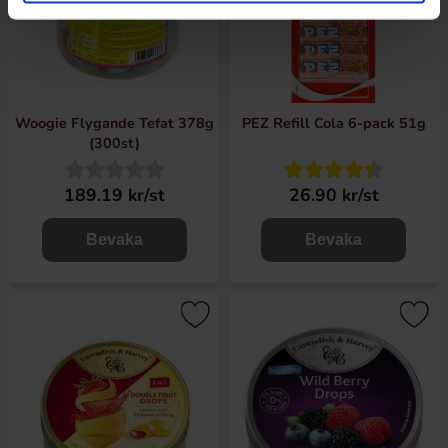
Woogie Flygande Tefat 378g
PEZ Refill Cola 6-pack 51g
(300st)
189.19 kr/st
26.90 kr/st
Bevaka
Bevaka