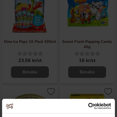
Dino Ice Pops 10-Pack 500ml
Sweet Flash Popping Candy
40g
23.56 kr/st
16 kr/st
Bevaka
Bevaka