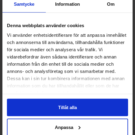
Samtycke
Information
Om
Denna webbplats använder cookies
Vi använder enhetsidentifierare för att anpassa innehållet
och annonserna till användarna, tillhandahålla funktioner
Cavendish & Harvey
Sun Lolly Ice Lollies - Lemon
Grapefruit Pineapple Drops
520g
för sociala medier och analysera vår trafik. Vi
175g
vidarebefordrar även sådana identifierare och annan
34.93 kr/st
49.90 kr/st
information från din enhet till de sociala medier och
annons- och analysföretag som vi samarbetar med.
Bevaka
Bevaka
Dessa kan i sin tur kombinera informationen med annan
information som du har tillhandahållit eller som de har
samlat in när du har använt deras tjänster.
Tillåt alla
Anpassa