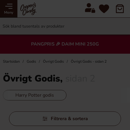
Meny
PANGPRIS 🎉 DAIM MINI 250G
Startsidan
Godis
Övrigt Godis
Övrigt Godis - sidan 2
Övrigt Godis,
sidan 2
Harry Potter godis
Hoppa
Filtrera & sortera
över
filtersektionen