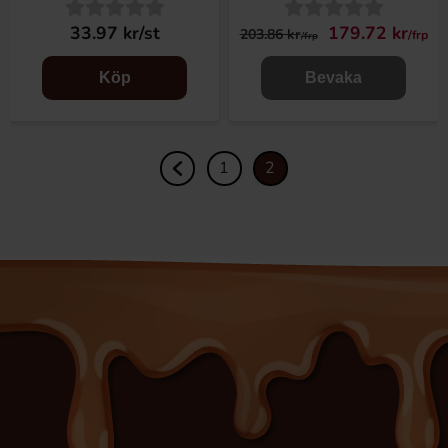
33.97 kr/st
179.72 kr
203.86 kr
/frp
/frp
Köp
Bevaka
1
2