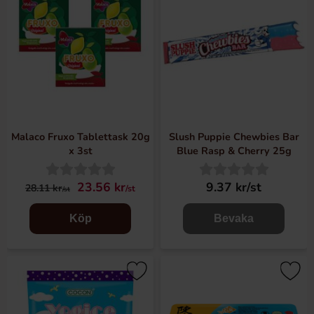
Malaco Fruxo Tablettask 20g
Slush Puppie Chewbies Bar
x 3st
Blue Rasp & Cherry 25g
23.56 kr
9.37 kr/st
28.11 kr
/st
/st
Köp
Bevaka