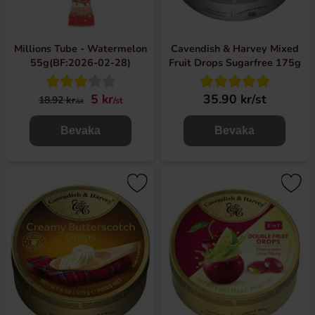
Millions Tube - Watermelon
Cavendish & Harvey Mixed
55g(BF:2026-02-28)
Fruit Drops Sugarfree 175g
5 kr
35.90 kr/st
18.92 kr
/st
/st
Bevaka
Bevaka