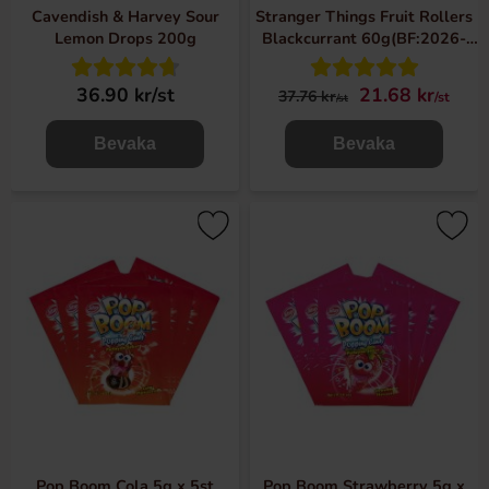
Cavendish & Harvey Sour
Stranger Things Fruit Rollers
Lemon Drops 200g
Blackcurrant 60g(BF:2026-
06-20)
36.90 kr/st
21.68 kr
37.76 kr
/st
/st
Bevaka
Bevaka
Pop Boom Cola 5g x 5st
Pop Boom Strawberry 5g x