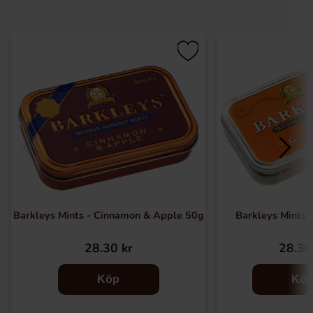
Barkleys Mints - Cinnamon & Apple 50g
Barkleys Mints 
28.30 kr
28.30
Köp
Kö