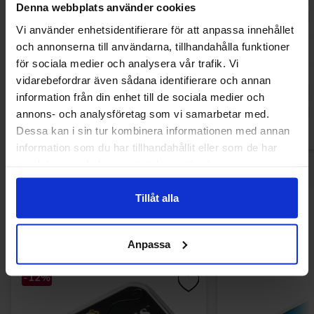
Denna webbplats använder cookies
Vi använder enhetsidentifierare för att anpassa innehållet
Barkleys Mints - Chocolate Mint 50g
Läkerol Classic Trip
och annonserna till användarna, tillhandahålla funktioner
för sociala medier och analysera vår trafik. Vi
28.30 kr
28.30
vidarebefordrar även sådana identifierare och annan
information från din enhet till de sociala medier och
Köp
Kö
annons- och analysföretag som vi samarbetar med.
Dessa kan i sin tur kombinera informationen med annan
information som du har tillhandahållit eller som de har
samlat in när du har använt deras tjänster.
Tillåt alla
Andra gillade
Anpassa
-12%