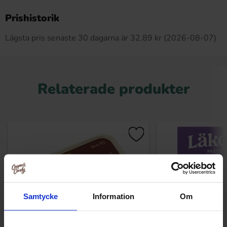
Produkten har inga recensioner
Prishistorik
Lägsta pris senaste 30 dagarna är 32.89 kr (2026-08-07)
Relaterade produkter
Samtycke
Information
Om