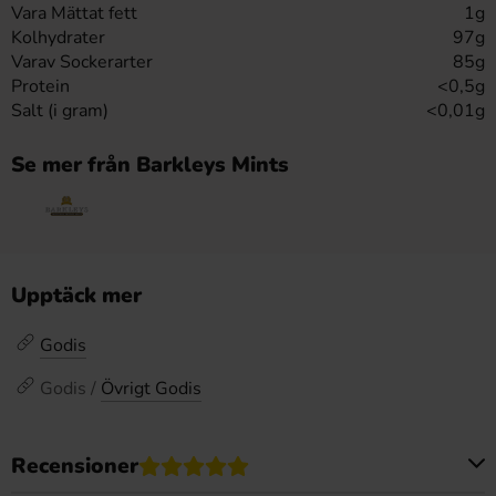
Vara Mättat fett
1g
Kolhydrater
97g
Varav Sockerarter
85g
Protein
<0,5g
Salt (i gram)
<0,01g
Se mer från Barkleys Mints
Upptäck mer
Godis
Godis /
Övrigt Godis
Recensioner