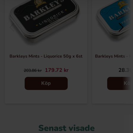
Barkleys Mints - Liquorice 50g x 6st
Barkleys Mints - 
179.72 kr
28.30
203.86 kr
Köp
Kö
Senast visade