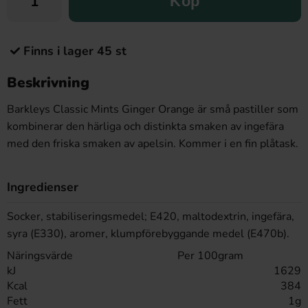
Köp
Finns i lager 45 st
Beskrivning
Barkleys Classic Mints
Ginger Orange
är små pastiller som
kombinerar den härliga och distinkta smaken av ingefära
med den friska smaken av apelsin. Kommer i en fin plåtask.
Ingredienser
Socker, stabiliseringsmedel; E420, maltodextrin, ingefära,
syra (E330), aromer, klumpförebyggande medel (E470b).
Näringsvärde
Per 100gram
kJ
1629
Kcal
384
Fett
1g