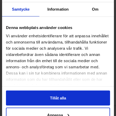
Samtycke
Information
Om
Denna webbplats använder cookies
Vi använder enhetsidentifierare för att anpassa innehållet
och annonserna till användarna, tillhandahålla funktioner
för sociala medier och analysera vår trafik. Vi
vidarebefordrar även sådana identifierare och annan
information från din enhet till de sociala medier och
Sallos X-Tra Caramel 135g
Sallos X-PL
annons- och analysföretag som vi samarbetar med.
Dessa kan i sin tur kombinera informationen med annan
28.30 kr
28.30
information som du har tillhandahållit eller som de har
samlat in när du har använt deras tjänster.
Köp
Kö
Tillåt alla
Anpassa