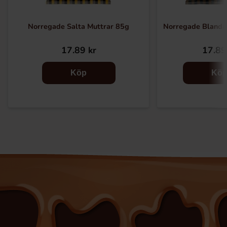
Norregade Salta Muttrar 85g
Norregade Blanda
17.89 kr
17.89
Köp
Kö