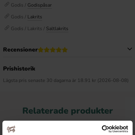
Godis /
Godispåsar
Godis /
Lakrits
Godis / Lakrits /
Saltlakrits
Recensioner
Produkten har inga recensioner
Prishistorik
Lägsta pris senaste 30 dagarna är 18.91 kr (2026-08-08)
Relaterade produkter