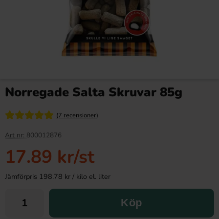
Norregade Salta Skruvar 85g
(7 recensioner)
Art nr:
800012876
17.89 kr
/st
Jämförpris 198.78 kr / kilo el. liter
Köp