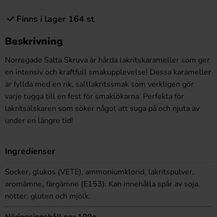
Finns i lager 164 st
Beskrivning
Norregade Salta Skruva är hårda lakritskarameller som ger
en intensiv och kraftfull smakupplevelse! Dessa karameller
är fyllda med en rik, saltlakritssmak som verkligen gör
varje tugga till en fest för smaklökarna. Perfekta för
lakritsälskaren som söker något att suga på och njuta av
under en längre tid!
Ingredienser
Socker, glukos (VETE), ammoniumklorid, lakritspulver,
aromämne, färgämne (E153). Kan innehålla spår av soja,
nötter, gluten och mjölk.
Näringsinnehåll per 100g