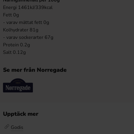
Energi 1461kJ/339kcal
Fett 0g
- varav mättat fett 0g
Kolhydrater 81g
- varav sockerarter 67g
Protein 0.2g
Salt 0.12g
Se mer från Norregade
Upptäck mer
Godis