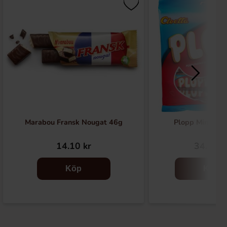
Marabou Fransk Nougat 46g
Plopp Mini Pås
14.10 kr
34.90 k
Köp
Köp