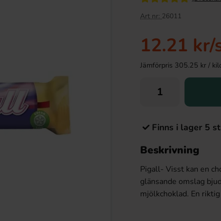
Art nr:
26011
12.21 kr
/
Jämförpris 305.25 kr / kilo 
Finns i lager 5 st
Beskrivning
Pigall- Visst kan en ch
glänsande omslag bjude
mjölkchoklad. En riktig