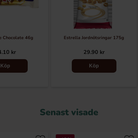
e Chocolate 46g
Estrella Jordnötsringar 175g
.10 kr
29.90 kr
Köp
Köp
Senast visade