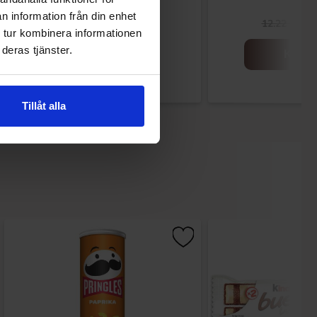
n information från din enhet
29.90 kr
7
42.50 kr
12.22 kr
 tur kombinera informationen
deras tjänster.
Köp
Köp
Tillåt alla