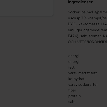
Ingredienser
Socker, palmolja/pal
riscrisp 7% (rismjöl/ri
BYG), kakaomassa, HAS
emulgeringsmedel/emul
E476), salt, arome
OCH VETE/JORDNØD
energi
energi
fett
varav mättat fett
kolhydrat
varav sockerarter
fiber
protein
salt