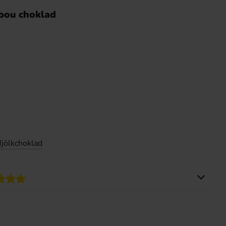
bou choklad
jölkchoklad
Produkten har inga recensioner