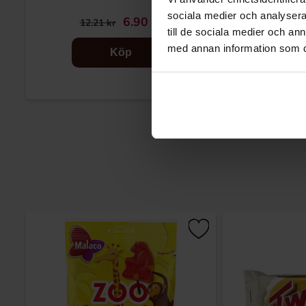
sociala medier och analysera 
6.90 kr
12.21 kr
61.05 k
till de sociala medier och a
med annan information som du 
Köp