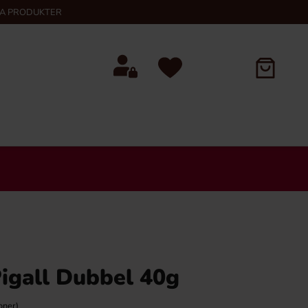
KA PRODUKTER
igall Dubbel 40g
oner)