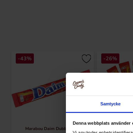
-43%
-26%
Samtycke
Denna webbplats använder 
Marabou Daim Dubbel 56g
Marabou Daim
Vi använder enhetsidentifierar