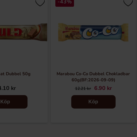
-43%
at Dubbel 50g
Marabou Co-Co Dubbel Chokladbar
60g(BF:2026-09-09)
.10 kr
6.90 kr
12.21 kr
Köp
Köp