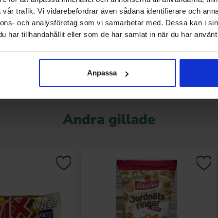
vår trafik. Vi vidarebefordrar även sådana identifierare och anna
44.90 kr
27.35 kr
r
nnons- och analysföretag som vi samarbetar med. Dessa kan i sin
har tillhandahållit eller som de har samlat in när du har använt 
Köp
Köp
Anpassa
Andra gillade