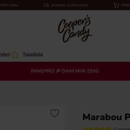
UNI
 FRÅN 599kr
SNABBA LEVERANSER
nden
Topplista
PANGPRIS 🎉 DAIM MINI 250G
Marabou P
(2 recensi