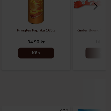
Pringles Paprika 165g
Kinder Bueno White
39g
34.90 kr
14.90 k
Köp
Köp