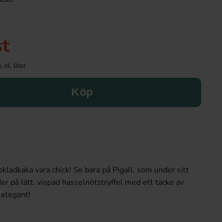
st
el. liter
Köp
okladkaka vara chick! Se bara på Pigall, som under sitt
r på lätt, vispad hasselnötstryffel med ett täcke av
 elegant!