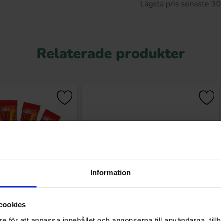
Lägsta pris senaste 3
Relaterade produkter
Information
cookies
 Dubbel 56g x 5st
Ragusa 50g
e för att anpassa innehållet och annonserna till användarna, tillh