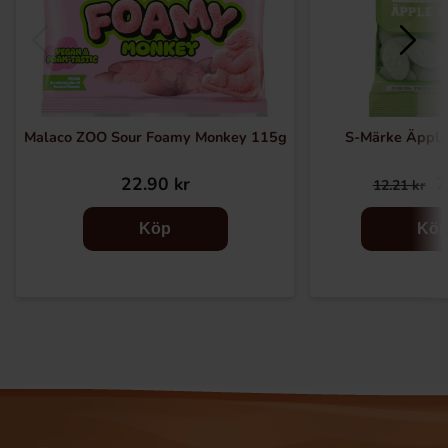
Malaco ZOO Sour Foamy Monkey 115g
S-Märke Äppl
22.90 kr
7
12.21 kr
Köp
Kö