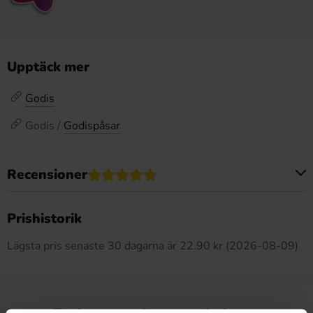
Upptäck mer
Godis
Godis /
Godispåsar
Recensioner
Produkten har inga recensioner
Prishistorik
Lägsta pris senaste 30 dagarna är 22.90 kr (2026-08-09)