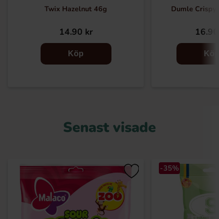
Twix Hazelnut 46g
Dumle Crispy
14.90 kr
16.90
Köp
Kö
Senast visade
-35%