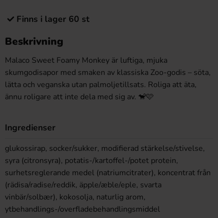
Finns i lager 60 st
Beskrivning
Malaco Sweet Foamy Monkey är luftiga, mjuka
skumgodisapor med smaken av klassiska Zoo-godis – söta,
lätta och veganska utan palmoljetillsats. Roliga att äta,
ännu roligare att inte dela med sig av. 🐒🩷
Ingredienser
glukossirap, socker/sukker, modifierad stärkelse/stivelse,
syra (citronsyra), potatis-/kartoffel-/potet protein,
surhetsreglerande medel (natriumcitrater), koncentrat från
(rädisa/radise/reddik, äpple/æble/eple, svarta
vinbär/solbær), kokosolja, naturlig arom,
ytbehandlings-/overfladebehandlingsmiddel