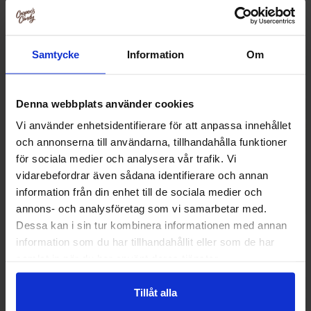
Relaterade produkter
Samtycke
Information
Om
-65%
-47%
Denna webbplats använder cookies
Vi använder enhetsidentifierare för att anpassa innehållet
och annonserna till användarna, tillhandahålla funktioner
för sociala medier och analysera vår trafik. Vi
vidarebefordrar även sådana identifierare och annan
information från din enhet till de sociala medier och
annons- och analysföretag som vi samarbetar med.
Dessa kan i sin tur kombinera informationen med annan
SwedishCandy Foamy 100g (BF: 2026-
Haribo Buzzy
05-19)
information som du har tillhandahållit eller som de har
samlat in när du har använt deras tjänster.
6.90 kr
14
19.90 kr
28.30 kr
Köp
Kö
Tillåt alla