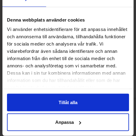
Denna webbplats använder cookies
Vi använder enhetsidentifierare för att anpassa innehållet
och annonserna till användarna, tillhandahålla funktioner
för sociala medier och analysera vår trafik. Vi
Haribo Happy Cherries Sour 75g
Haribo Fruktilu
vidarebefordrar även sådana identifierare och annan
information från din enhet till de sociala medier och
12.90 kr
12.21
annons- och analysföretag som vi samarbetar med.
Dessa kan i sin tur kombinera informationen med annan
Köp
Kö
information som du har tillhandahållit eller som de har
samlat in när du har använt deras tjänster.
Tillåt alla
Anpassa
Andra gillade