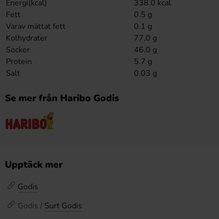
Energi(kcal)
338.0 kcal
Fett
0.5 g
Varav mättat fett
0.1 g
Kolhydrater
77.0 g
Socker
46.0 g
Protein
5.7 g
Salt
0.03 g
Se mer från Haribo Godis
Upptäck mer
Godis
Godis /
Surt Godis