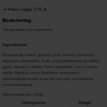
Finns i lager 175 st
Beskrivning
Härliga sega sura vingummin.
Ingredienser
Glukossirap; socker; gelatin; syror: vinsyra, citronsyra,
äppelsyra; druvsocker; frukt- och plantkoncentrat: safflor,
äpple, spirulina, rättika, citron, sötpotatis, morot, svarta
vinbär, hibiskus; arom; färgämne: antocyaner;
ytbehandlingsmedel: bivax vitt och gult, karnaubavax;
invertsockersirap
Näringsvärde per 100g
Näringsämne
Mängd