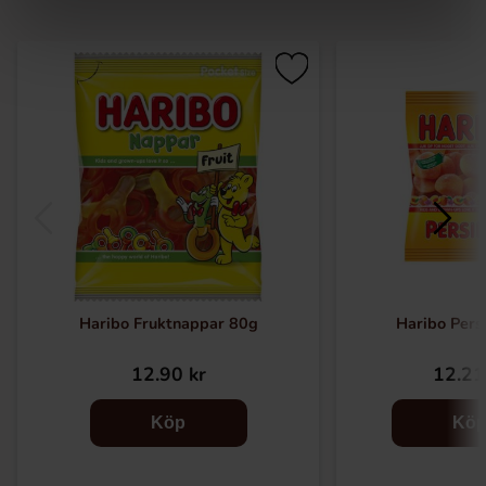
Haribo Fruktnappar 80g
Haribo Pers
12.90 kr
12.21
Köp
Kö