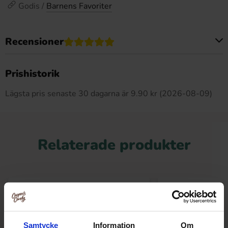
Godis /
Barnens Favoriter
Recensioner
Produkten har inga recensioner
Prishistorik
Lägsta pris senaste 30 dagarna är 9.90 kr (2026-08-09)
Relaterade produkter
Samtycke
Information
Om