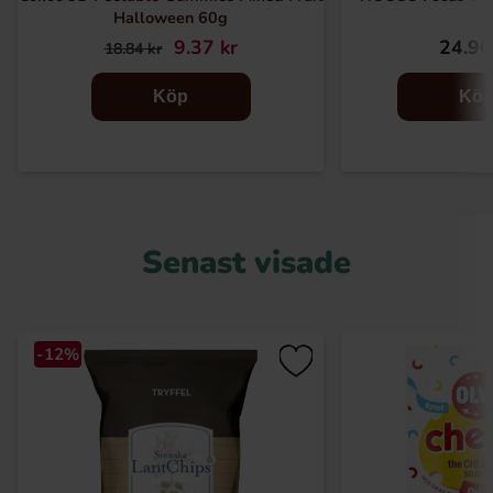
Halloween 60g
9.37 kr
24.90
18.84 kr
Köp
Kö
Senast visade
-12%