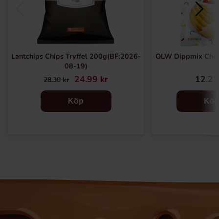
Lantchips Chips Tryffel 200g(BF:2026-
OLW Dippmix Chee
08-19)
24.99 kr
12.21
28.30 kr
Köp
Kö