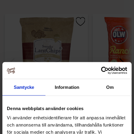
Samtycke
Information
Om
Lantchips Chips Grill Räfflade 200g
OLW Ranch C
28.30 kr
29.90
Denna webbplats använder cookies
Vi använder enhetsidentifierare för att anpassa innehållet
Köp
Kö
och annonserna till användarna, tillhandahålla funktioner
för sociala medier och analysera vår trafik. Vi