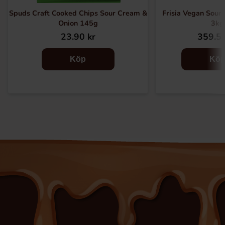
Spuds Craft Cooked Chips Sour Cream &
Frisia Vegan Sour
Onion 145g
3kg
23.90 kr
359.55
Köp
Kö