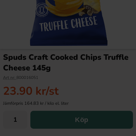
Spuds Craft Cooked Chips Truffle
Cheese 145g
Art nr:
800016051
23.90 kr
/st
Jämförpris 164.83 kr / kilo el. liter
Köp