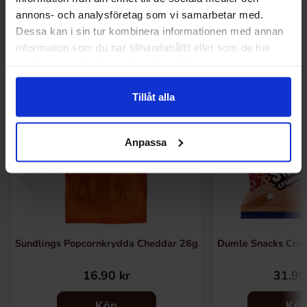
Andra gillade
annons- och analysföretag som vi samarbetar med.
Dessa kan i sin tur kombinera informationen med annan
information som du har tillhandahållit eller som de har
samlat in när du har använt deras tjänster.
Tillåt alla
Anpassa
Sundlings Popcornkrydda Cheddar 26g
Dumle Snacks Crun
16.90 kr
31.90
Köp
Kö