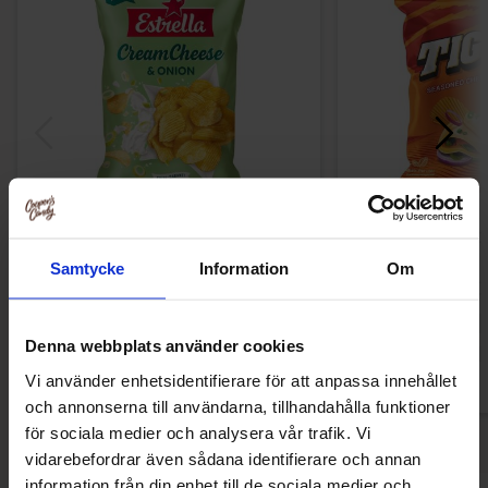
Estrella Chips Cream Cheese & Onion
Tiger Chips C
175g
Samtycke
Information
Om
29.90 kr
12.90
Köp
Kö
Denna webbplats använder cookies
Vi använder enhetsidentifierare för att anpassa innehållet
och annonserna till användarna, tillhandahålla funktioner
för sociala medier och analysera vår trafik. Vi
vidarebefordrar även sådana identifierare och annan
information från din enhet till de sociala medier och