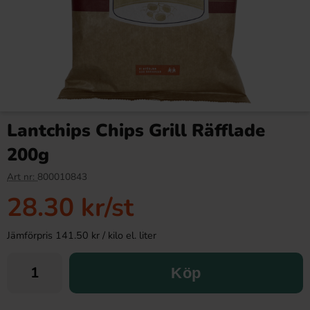
Lantchips Chips Grill Räfflade
200g
Art nr:
800010843
28.30 kr
/st
Jämförpris 141.50 kr / kilo el. liter
Köp