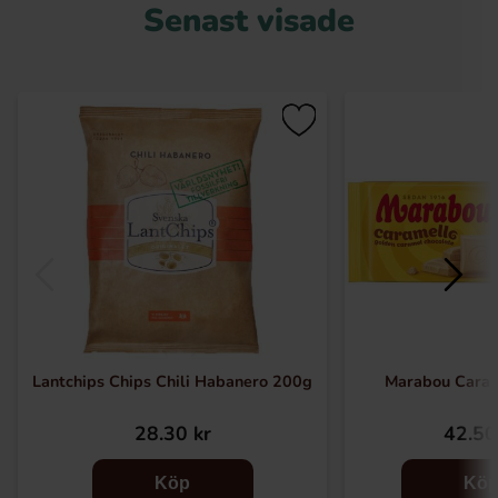
Senast visade
Lantchips Chips Chili Habanero 200g
Marabou Cara
28.30 kr
42.50
Köp
Kö