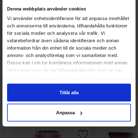
Denna webbplats använder cookies
Vi använder enhetsidentifierare för att anpassa innehållet
och annonserna till användarna, tillhandahålla funktioner
Lantchips Chips Salt & Vinäger 200g
Svenska Lantchips C
Lök 200g(BF: 
för sociala medier och analysera vår trafik. Vi
28.30 kr
24
vidarebefordrar även sådana identifierare och annan
28.30 kr
information från din enhet till de sociala medier och
Köp
Kö
annons- och analysföretag som vi samarbetar med.
Dessa kan i sin tur kombinera informationen med annan
information som du har tillhandahållit eller som de har
samlat in när du har använt deras tjänster.
Tillåt alla
Andra gillade
Anpassa