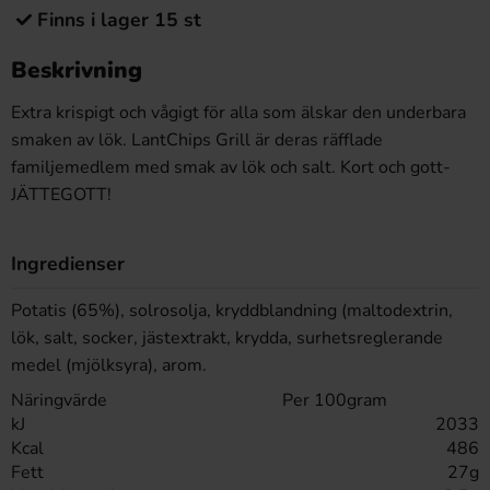
Finns i lager 15 st
Beskrivning
Extra krispigt och vågigt för alla som älskar den underbara
smaken av lök. LantChips Grill är deras räfflade
familjemedlem med smak av lök och salt. Kort och gott-
JÄTTEGOTT!
Ingredienser
Potatis (65%), solrosolja, kryddblandning (maltodextrin,
lök, salt, socker, jästextrakt, krydda, surhetsreglerande
medel (mjölksyra), arom.
Näringvärde
Per 100gram
kJ
2033
Kcal
486
Fett
27g