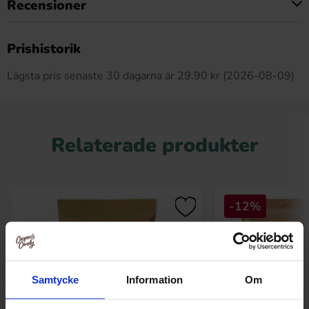
Recensioner
Produkten har inga recensioner
Prishistorik
Lägsta pris senaste 30 dagarna är 29.90 kr (2026-08-09)
Relaterade produkter
-12%
Samtycke
Information
Om