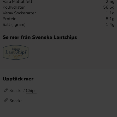
Vara Mättat fett
2,5g
Kolhydrater
56,6g
Varav Sockerarter
1,1g
Protein
8,1g
Salt (i gram)
1,4g
Se mer från Svenska Lantchips
Upptäck mer
Snacks /
Chips
Snacks