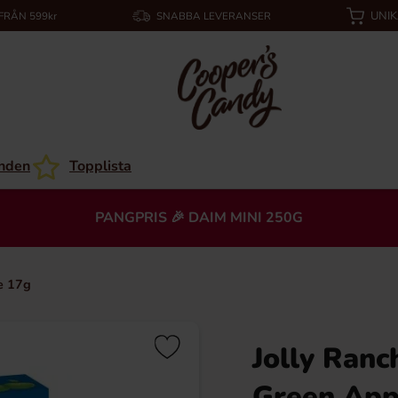
UNI
 FRÅN 599kr
SNABBA LEVERANSER
nden
Topplista
PANGPRIS 🎉 DAIM MINI 250G
e 17g
Jolly Ranc
Green App