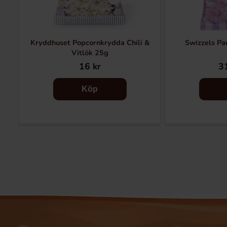
Kryddhuset Popcornkrydda Chili &
Swizzels Pa
Vitlök 25g
16 kr
31
Köp