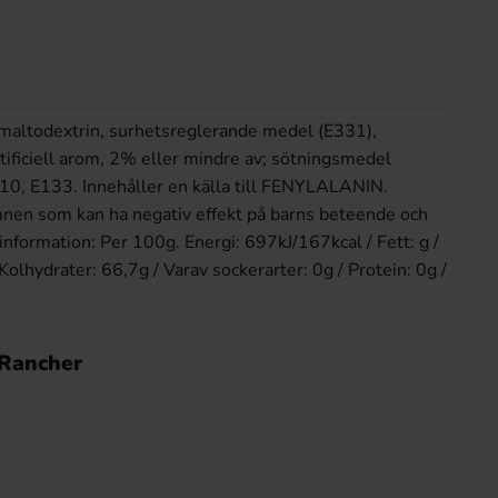
 maltodextrin, surhetsreglerande medel (E331),
rtificiell arom, 2% eller mindre av; sötningsmedel
10, E133. Innehåller en källa till FENYLALANIN.
nen som kan ha negativ effekt på barns beteende och
information: Per 100g. Energi: 697kJ/167kcal / Fett: g /
 Kolhydrater: 66,7g / Varav sockerarter: 0g / Protein: 0g /
 Rancher