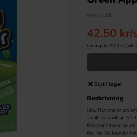
Art nr:
21189
42.50 kr
/
Jämförpris 2500 kr / kilo el
Slut i lager
Beskrivning
Jolly Rancher är ett a
smakrika godisar. Med 
Rancher smakerna, den
6st rör. Du blandar he