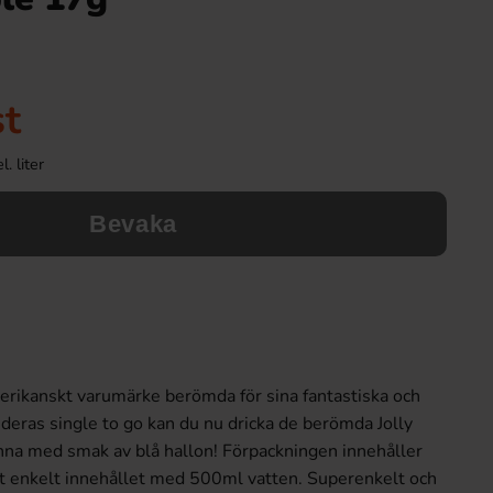
st
. liter
Bevaka
merikanskt varumärke berömda för sina fantastiska och
deras single to go kan du nu dricka de berömda Jolly
na med smak av blå hallon! Förpackningen innehåller
lt enkelt innehållet med 500ml vatten. Superenkelt och