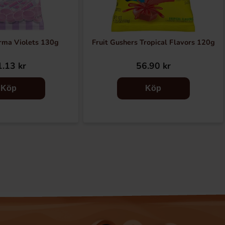
rma Violets 130g
Fruit Gushers Tropical Flavors 120g
.13 kr
56.90 kr
Köp
Köp