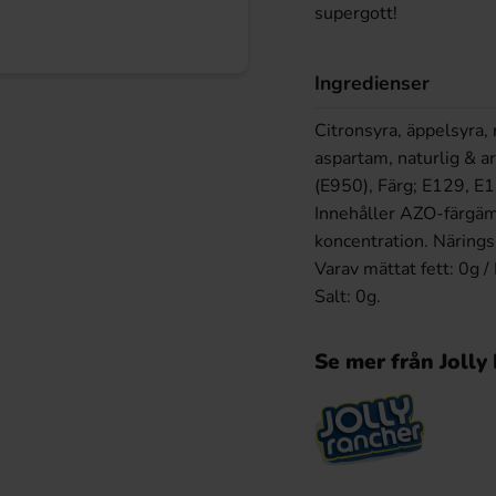
supergott!
Ingredienser
Citronsyra, äppelsyra,
aspartam, naturlig & a
(E950), Färg; E129, E1
Innehåller AZO-färgäm
koncentration. Närings
Varav mättat fett: 0g /
Salt: 0g.
Se mer från Jolly