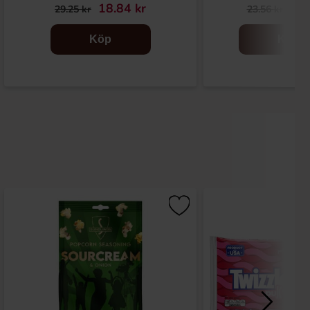
18.84 kr
7.9
29.25 kr
23.56 kr
Köp
Köp