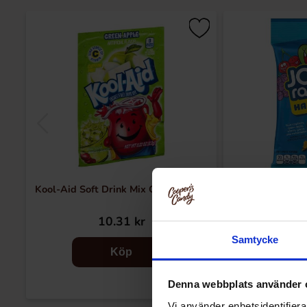
Kool-Aid Soft Drink Mix Green Apple
Jolly Rancher 
10.31 kr
64
Samtycke
Köp
Denna webbplats använder 
Vi använder enhetsidentifierar