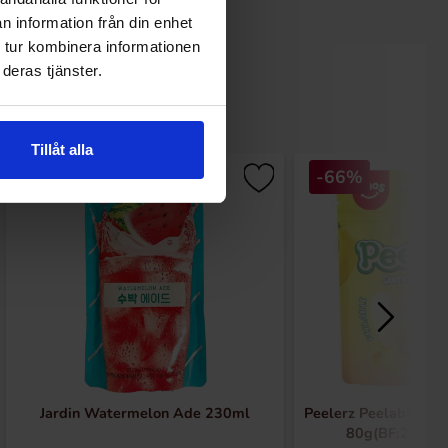
n information från din enhet
 tur kombinera informationen
deras tjänster.
Tillåt alla
-36%
-66%
Jardin Watermelon Ade 230ml
Peelerz Peelable G
80g(BF:2026-