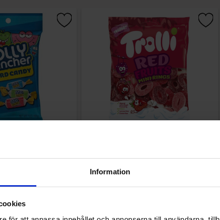
Hard Candy Bag 198g
Trolli Red Fruits Mini Rings 100g
.90 kr
17.88 kr
Information
Köp
Köp
cookies
e för att anpassa innehållet och annonserna till användarna, tillh