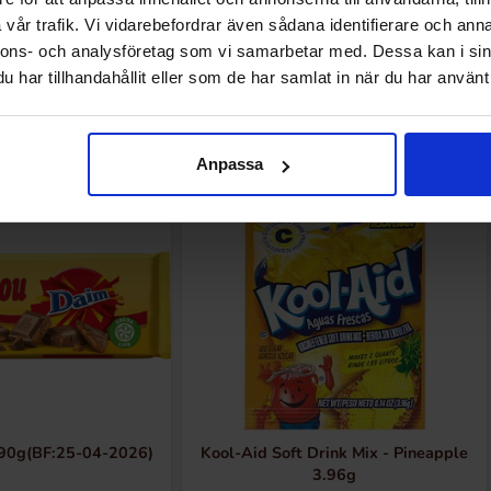
vår trafik. Vi vidarebefordrar även sådana identifierare och anna
nnons- och analysföretag som vi samarbetar med. Dessa kan i sin
har tillhandahållit eller som de har samlat in när du har använt 
Andra gillade
Anpassa
90g(BF:25-04-2026)
Kool-Aid Soft Drink Mix - Pineapple
3.96g