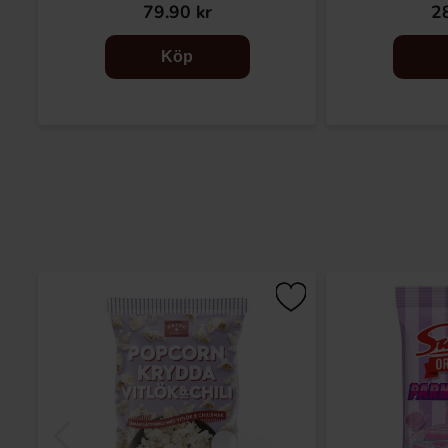
79.90 kr
28
Köp