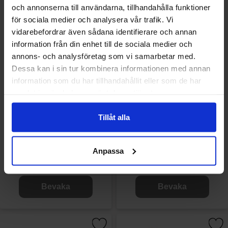
och annonserna till användarna, tillhandahålla funktioner
för sociala medier och analysera vår trafik. Vi
vidarebefordrar även sådana identifierare och annan
information från din enhet till de sociala medier och
annons- och analysföretag som vi samarbetar med.
Dessa kan i sin tur kombinera informationen med annan
information som du har tillhandahållit eller som de har
samlat in när du har använt deras tjänster.
Tillåt alla
Jolly Rancher Singles to Go 6
Jolly Rancher Original Hard
pack - Green Apple 17g
Candy 2.26Kg
Anpassa
42.50 kr/st
425.80 kr/st
Bevaka
Bevaka