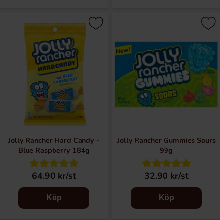
Produkterna finns nu tillgängliga i många länder runt om i
världen. Jolly Rancher är fortfarande ett välkänt varumärke i
USA och andra länder, och det fortsätter att vara ett
populärt godisval. Upptäck Jolly Rancher's fantastiska värld
här på Coopers Candy!
Jolly Rancher Hard Candy -
Jolly Rancher Gummies Sours
Blue Raspberry 184g
99g
64.90 kr/st
32.90 kr/st
Köp
Köp