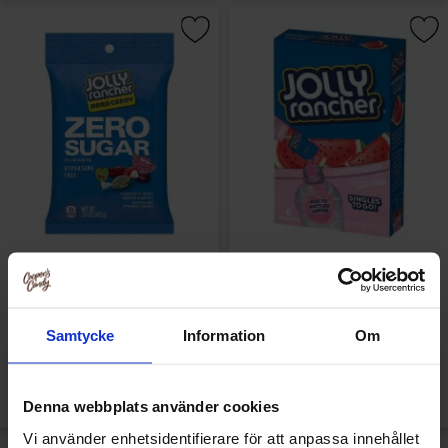
Jolly Ranchers Assorted Zero
Jolly Rancher Singles to Go 6
Sugar 102g
pack - Watermelon 18g
Samtycke
Information
Om
66.15 kr/st
42.50 kr/st
Köp
Bevaka
Denna webbplats använder cookies
Vi använder enhetsidentifierare för att anpassa innehållet