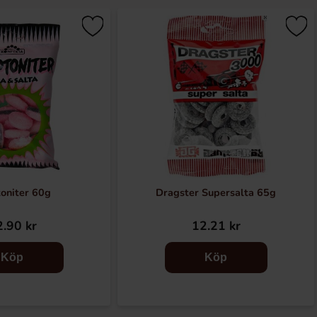
oniter 60g
Dragster Supersalta 65g
.90 kr
12.21 kr
Köp
Köp