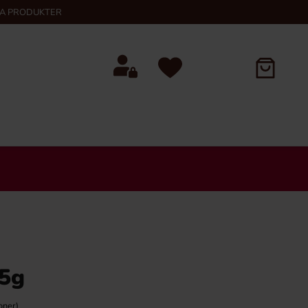
KA PRODUKTER
65g
oner)