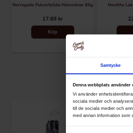
Norregade Pulverfyllda Halvmånar 85g
Nordthy Lak
17.89 kr
22
Köp
Samtycke
Denna webbplats använder 
Vi använder enhetsidentifierar
sociala medier och analysera 
till de sociala medier och a
med annan information som du 