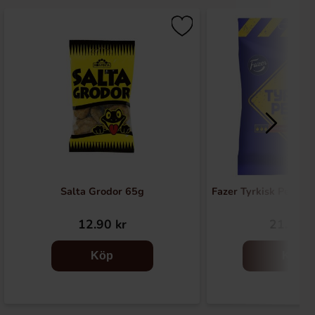
Salta Grodor 65g
Fazer Tyrkisk Peber 
12.90 kr
21.68 k
Köp
Köp