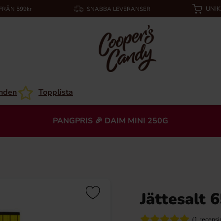
UNI
 FRÅN 599kr
SNABBA LEVERANSER
nden
Topplista
PANGPRIS 🎉 DAIM MINI 250G
Jättesalt 
(1 recensi