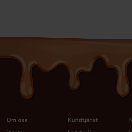
Om oss
Kundtjänst
M
Om Oss
Kontakta Oss
L