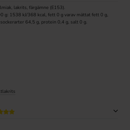
almiak, lakrits, färgämne (E153).
 g: 1538 kJ/368 kcal, fett 0 g varav mättat fett 0 g,
sockerarter 64,5 g, protein 0,4 g, salt 0 g.
tlakrits
Produkten har inga recensioner