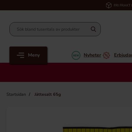
FRI FRAKT
Meny
Nyheter
Erbjuda
Startsidan
Jättesalt 65g