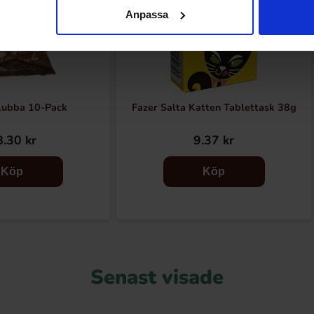
Anpassa
lubba 10-Pack
Fazer Salta Katten Tablettask 38g
.30 kr
9.37 kr
Köp
Köp
Senast visade