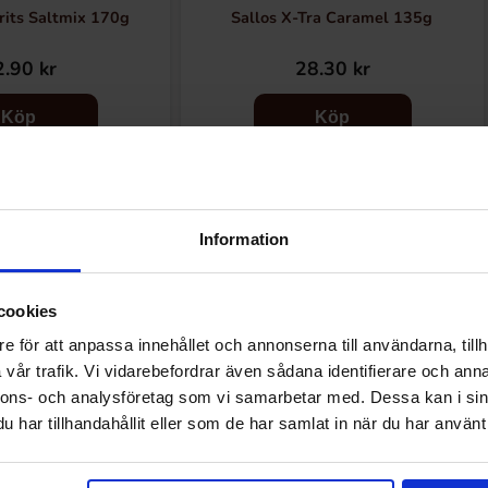
rits Saltmix 170g
Sallos X-Tra Caramel 135g
.90 kr
28.30 kr
Köp
Köp
Information
Andra gillade
cookies
e för att anpassa innehållet och annonserna till användarna, tillh
vår trafik. Vi vidarebefordrar även sådana identifierare och anna
nnons- och analysföretag som vi samarbetar med. Dessa kan i sin
har tillhandahållit eller som de har samlat in när du har använt 