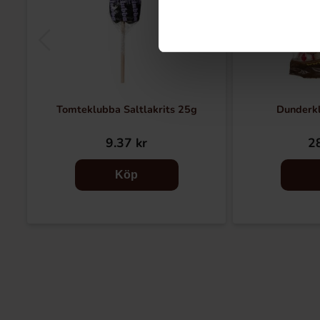
Tomteklubba Saltlakrits 25g
Dunderk
9.37 kr
28
Köp