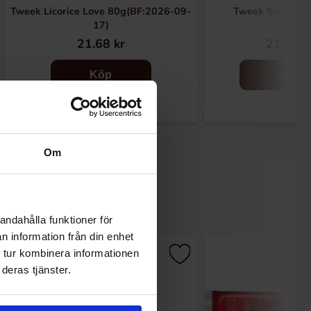
Tweek Licorice Love 80g(BF:2026-09-
Tweek Salty Sal
17)
21.68 kr
21.68 k
Köp
Köp
Om
andahålla funktioner för
n information från din enhet
 tur kombinera informationen
deras tjänster.