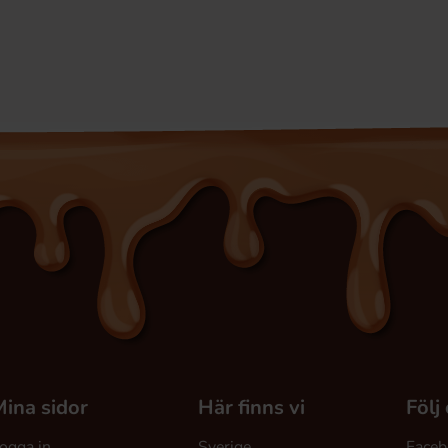
ina sidor
Här finns vi
Följ
ogga in
Sverige
Faceb