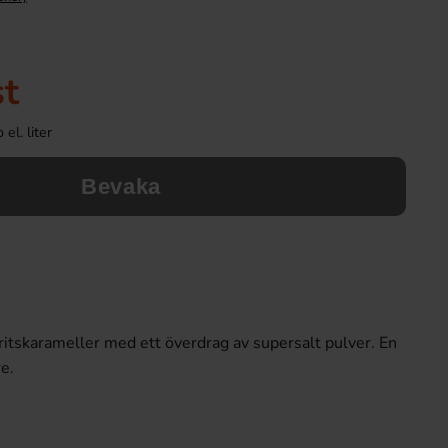
st
el. liter
Bevaka
kritskarameller med ett överdrag av supersalt pulver. En
re.