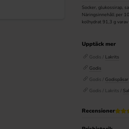
Socker, glukossirap, s
Näringsinnehåll per 100
kolhydrat 91,3 g varav 
Upptäck mer
Godis /
Lakrits
Godis
Godis /
Godispåsar
Godis / Lakrits /
Sal
Recensioner
Prishistorik