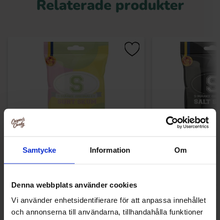
Relaterade produkter
Samtycke
Information
Om
S-Märke Surt Skum 70g
S-Märke Salt
Denna webbplats använder cookies
12.90 kr
12.90
Vi använder enhetsidentifierare för att anpassa innehållet
Köp
Kö
och annonserna till användarna, tillhandahålla funktioner