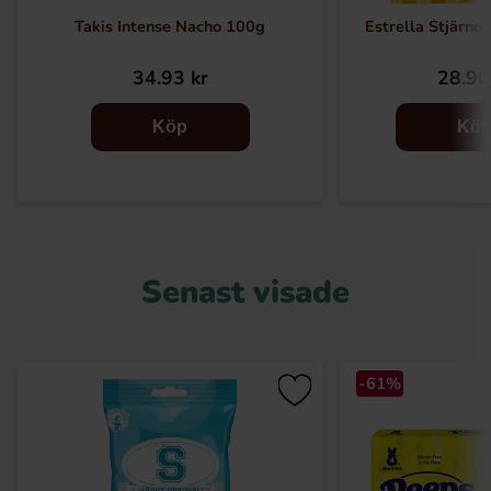
Takis Intense Nacho 100g
Estrella Stjärno
34.93 kr
28.90
Köp
Kö
Senast visade
-61%