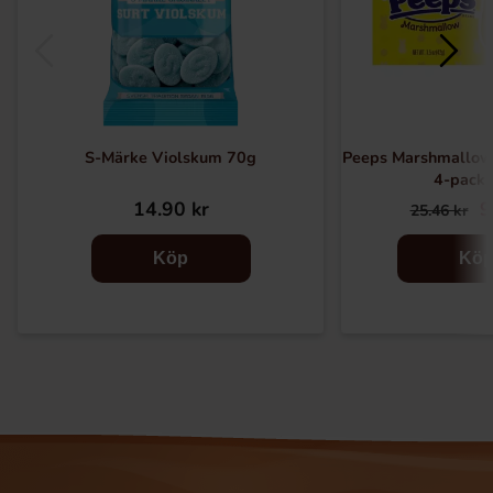
S-Märke Violskum 70g
Peeps Marshmallow
4-pack
14.90 kr
9
25.46 kr
Köp
Kö