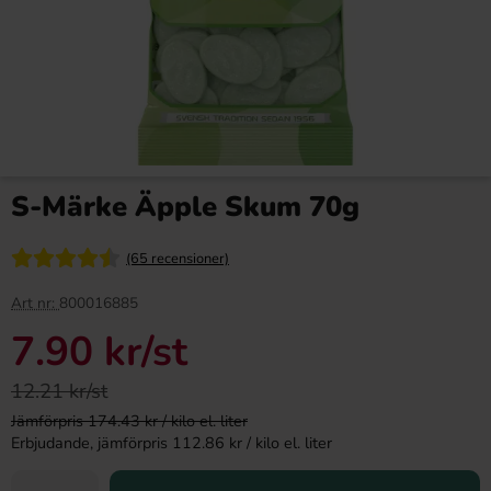
S-Märke Äpple Skum 70g
(65 recensioner)
Art nr:
800016885
7.90 kr
/st
12.21 kr/st
Jämförpris 174.43 kr / kilo el. liter
Erbjudande, jämförpris 112.86 kr / kilo el. liter