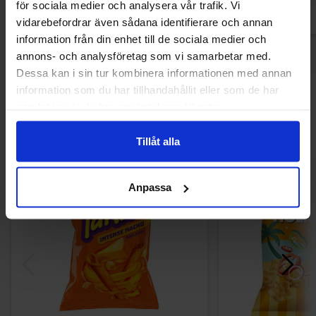
för sociala medier och analysera vår trafik. Vi
vidarebefordrar även sådana identifierare och annan
information från din enhet till de sociala medier och
annons- och analysföretag som vi samarbetar med.
Dessa kan i sin tur kombinera informationen med annan
information som du har tillhandahållit eller som de har
Andra gillade
samlat in när du har använt deras tjänster.
Tillåt alla
Anpassa