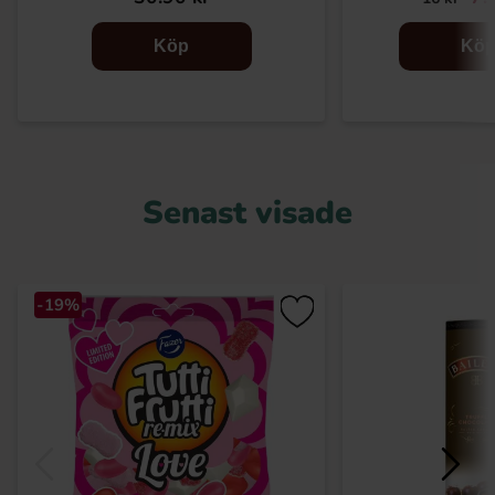
Köp
Kö
Senast visade
-19%