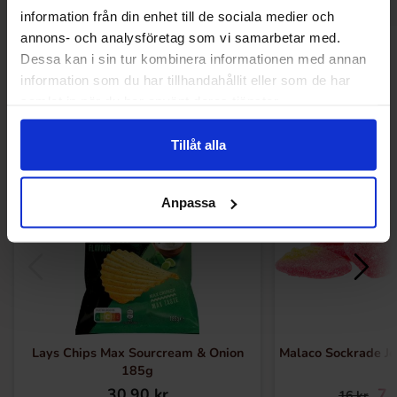
information från din enhet till de sociala medier och
annons- och analysföretag som vi samarbetar med.
Andra gillade
Dessa kan i sin tur kombinera informationen med annan
information som du har tillhandahållit eller som de har
samlat in när du har använt deras tjänster.
-51%
Tillåt alla
Anpassa
Lays Chips Max Sourcream & Onion
Malaco Sockrade J
185g
30.90 kr
7.
16 kr