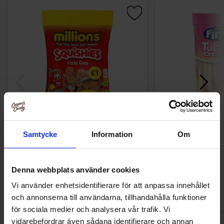
Millions Squishies Fizzy Cola 120g
Fini Tubes Cream
Samtycke
Information
Om
Banana & C
18.84 kr
21.68
Denna webbplats använder cookies
Köp
Kö
Vi använder enhetsidentifierare för att anpassa innehållet
och annonserna till användarna, tillhandahålla funktioner
för sociala medier och analysera vår trafik. Vi
vidarebefordrar även sådana identifierare och annan