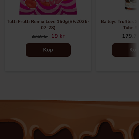
Tutti Frutti Remix Love 150g(BF:2026-
Baileys Truffles 
07-28)
Tube 3
19 kr
179.72
23.56 kr
Köp
Kö