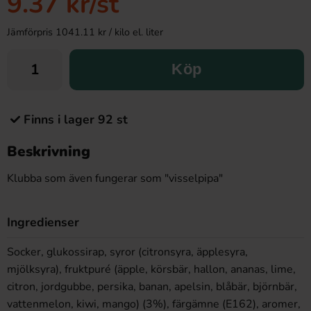
9.37 kr
/st
Jämförpris 1041.11 kr / kilo el. liter
Köp
Finns i lager 92 st
Beskrivning
Klubba som även fungerar som "visselpipa"
Ingredienser
Socker, glukossirap, syror (citronsyra, äpplesyra,
mjölksyra), fruktpuré (äpple, körsbär, hallon, ananas, lime,
citron, jordgubbe, persika, banan, apelsin, blåbär, björnbär,
vattenmelon, kiwi, mango) (3%), färgämne (E162), aromer,