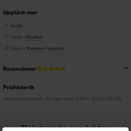
Upptäck mer
Godis
Godis /
Klubbor
Godis /
Barnens Favoriter
Recensioner
Produkten har inga recensioner
Prishistorik
Lägsta pris senaste 30 dagarna är 9.90 kr (2026-08-08)
Relaterade produkter