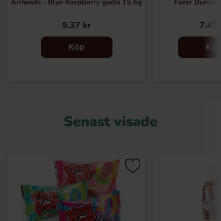
Airheads - Blue Raspberry godis 15.6g
Fazer Dumle 
9.37 kr
7.47 
Köp
Kö
Senast visade