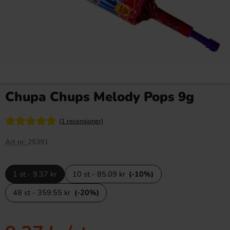
Chupa Chups Melody Pops 9g
(1 recensioner)
Art nr:
25391
1 st - 9.37 kr
10 st - 85.09 kr
(-10%)
48 st - 359.55 kr
(-20%)