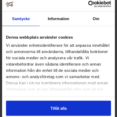
Samtycke
Information
Om
-22%
Denna webbplats använder cookies
Vi använder enhetsidentifierare för att anpassa innehållet
och annonserna till användarna, tillhandahålla funktioner
för sociala medier och analysera vår trafik. Vi
vidarebefordrar även sådana identifierare och annan
information från din enhet till de sociala medier och
annons- och analysföretag som vi samarbetar med.
Johny Bee Mallow Summer Bugs 50g
Peppa Pig Marshm
Dessa kan i sin tur kombinera informationen med annan
45g (1
information som du har tillhandahållit eller som de har
16.90 kr
29.25
21.68 kr
samlat in när du har använt deras tjänster.
Köp
Kö
Tillåt alla