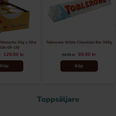
 Moments 30g x 30st
Toblerone White Chocolate Bar 340g
026-09-15)
129.90 kr
69.90 kr
r
94.55 kr
Köp
Köp
Toppsäljare