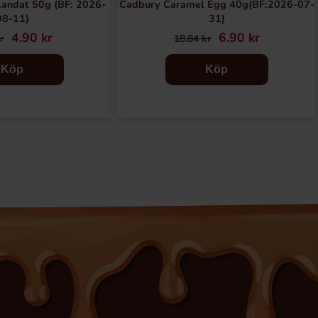
landat 50g (BF: 2026-
Cadbury Caramel Egg 40g(BF:2026-07-
08-11)
31)
4.90 kr
6.90 kr
r
18.84 kr
Köp
Köp