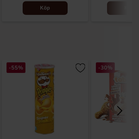
Köp
Köp
-55%
-30%