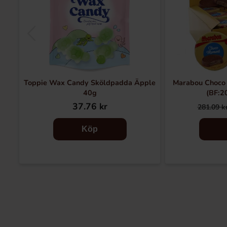
Toppie Wax Candy Sköldpadda Äpple
Marabou Choco
40g
(BF:2
37.76 kr
281.09 k
Köp