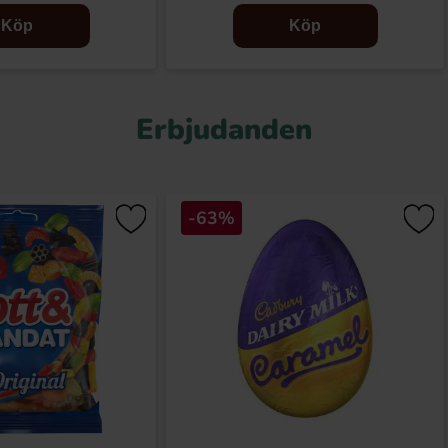
Köp
Köp
Erbjudanden
-63%