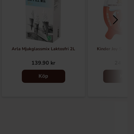
Arla Mjukglassmix Laktosfri 2L
Kinder Joy Super 
139.90 kr
24.90 k
Köp
Köp