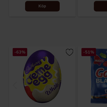
Köp
-63%
-51%