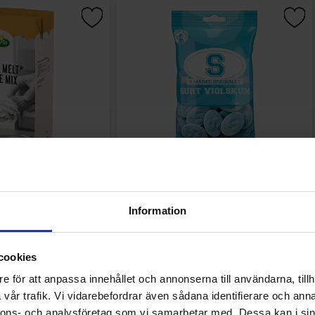
ukglassmix 2L
S-Märke Violskum 70g
Information
9.91 kr
14.90 kr
Köp
Köp
cookies
e för att anpassa innehållet och annonserna till användarna, tillh
vår trafik. Vi vidarebefordrar även sådana identifierare och anna
nnons- och analysföretag som vi samarbetar med. Dessa kan i sin