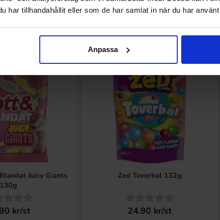
har tillhandahållit eller som de har samlat in när du har använt 
Nyheter
Anpassa
Nyhet!
Blandat Juicy Giants
Zed Toverbal 132g
130g
90 kr/st
24.90 kr/st