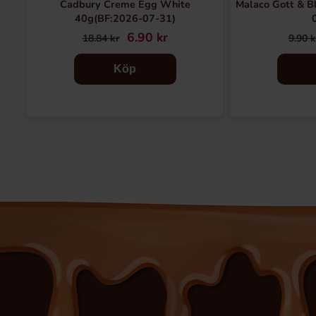
Cadbury Creme Egg White
Malaco Gott & B
40g(BF:2026-07-31)
6.90 kr
18.84 kr
9.90 k
Köp