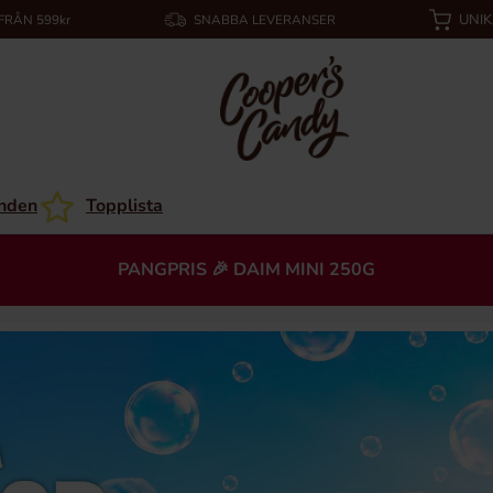
UNI
 FRÅN 599kr
SNABBA LEVERANSER
nden
Topplista
PANGPRIS 🎉 DAIM MINI 250G