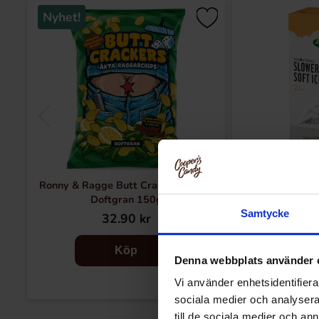
Nyhet!
Ronny & Ragge Butt Crackers Chips
Arla Mj
Doftgran 150g
Samtycke
32.90 kr
14
Köp
Denna webbplats använder 
Vi använder enhetsidentifierar
sociala medier och analysera 
till de sociala medier och a