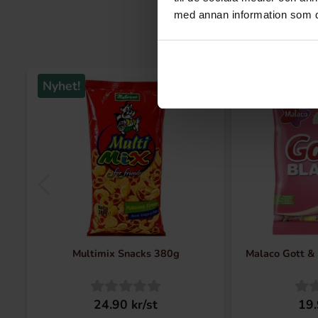
med annan information som du 
Nyhet!
Nyhet!
Multimix Snacks 380g
Malaco Gott & 
24.90 kr/st
19.