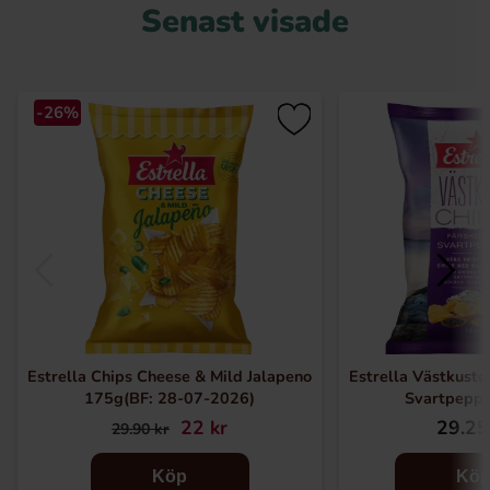
Senast visade
-26%
Estrella Chips Cheese & Mild Jalapeno
Estrella Västkustc
175g(BF: 28-07-2026)
Svartpepp
22 kr
29.25
29.90 kr
Köp
Kö