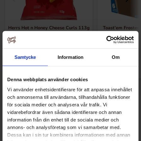
Herrs Hot n Honey Cheese Curls 113g
Toast'em Froste
30.90 kr
66.15
Köp
Kö
Samtycke
Information
Om
Denna webbplats använder cookies
Vi använder enhetsidentifierare för att anpassa innehållet
och annonserna till användarna, tillhandahålla funktioner
för sociala medier och analysera vår trafik. Vi
Andra gillade
vidarebefordrar även sådana identifierare och annan
information från din enhet till de sociala medier och
annons- och analysföretag som vi samarbetar med.
Dessa kan i sin tur kombinera informationen med annan