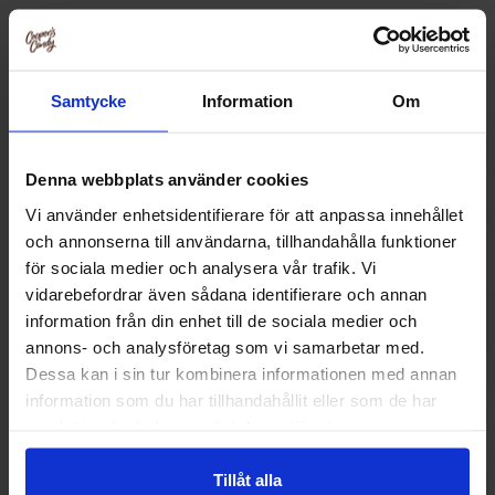
Relaterade produkter
Samtycke
Information
Om
Denna webbplats använder cookies
Vi använder enhetsidentifierare för att anpassa innehållet
och annonserna till användarna, tillhandahålla funktioner
för sociala medier och analysera vår trafik. Vi
vidarebefordrar även sådana identifierare och annan
information från din enhet till de sociala medier och
annons- och analysföretag som vi samarbetar med.
Dessa kan i sin tur kombinera informationen med annan
OLW Brynt Smör & Ramslök 275g
Redhead Chips Gri
information som du har tillhandahållit eller som de har
Smör 1
samlat in när du har använt deras tjänster.
34.90 kr
34.93
Tillåt alla
Köp
Kö