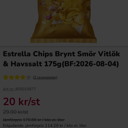
Estrella Chips Brynt Smör Vitlök
& Havssalt 175g(BF:2026-08-04)
(2 recensioner)
Art nr:
800015877
20 kr
/st
29.90 kr/st
Jämförpris 170.86 kr / kilo el. liter
Erbjudande, jämförpris 114.29 kr / kilo el. liter