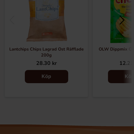
Lantchips Chips Lagrad Ost Räfflade
OLW Dippmix Chi
200g
28.30 kr
12.21
Köp
Kö