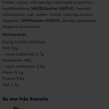
Potatis, solros- och rapsolja i varierande proportion,
kryddblandning (
VASSLEpulver
(
MJÖLK
), havssalt,
vitlökspulver, salt, socker, rismjöl, naturliga aromer,
lökpulver,
SMÖRpulver
(
MJÖLK
), persilja, jästextrakt,
färgämne (kurkumin)).
Näringsvärde
Energi 2156kJ / 647kcal
Fett 33g
– varav mättat fett 2,7g
Kolhydrater 46g
– varav sockerarter 2,9g
Fibrer: 5,1g
Protein 5,6g
Salt 1,4g
Se mer från Estrella