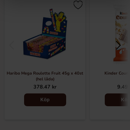
Haribo Mega Roulette Fruit 45g x 40st
Kinder Count
(hel låda)
378.47 kr
9.49 
Köp
Kö