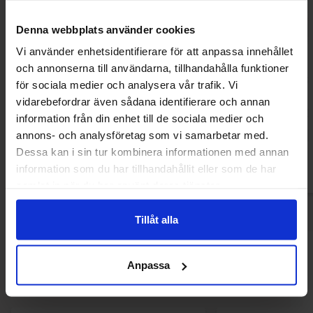
Denna webbplats använder cookies
Vi använder enhetsidentifierare för att anpassa innehållet
och annonserna till användarna, tillhandahålla funktioner
PEZ Refill Sour 6-pack 51g
Hockeypulver S
för sociala medier och analysera vår trafik. Vi
vidarebefordrar även sådana identifierare och annan
22.90 kr
10.31
information från din enhet till de sociala medier och
annons- och analysföretag som vi samarbetar med.
Köp
Kö
Dessa kan i sin tur kombinera informationen med annan
information som du har tillhandahållit eller som de har
samlat in när du har använt deras tjänster.
Tillåt alla
Andra gillade
Anpassa