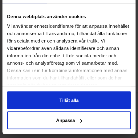
Denna webbplats använder cookies
Vi använder enhetsidentifierare för att anpassa innehållet
och annonserna till användarna, tillhandahålla funktioner
för sociala medier och analysera vår trafik. Vi
Cokoc Gummies Spicy & Sour 100g
Yums Crunch Tange
vidarebefordrar även sådana identifierare och annan
information från din enhet till de sociala medier och
25.46 kr
29.90
annons- och analysföretag som vi samarbetar med.
Dessa kan i sin tur kombinera informationen med annan
Köp
Kö
information som du har tillhandahållit eller som de har
samlat in när du har använt deras tjänster.
Tillåt alla
Andra gillade
Anpassa