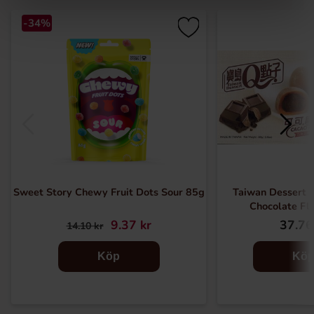
-34%
Sweet Story Chewy Fruit Dots Sour 85g
Taiwan Dessert -
Chocolate Fl
9.37 kr
37.76
14.10 kr
Köp
Kö