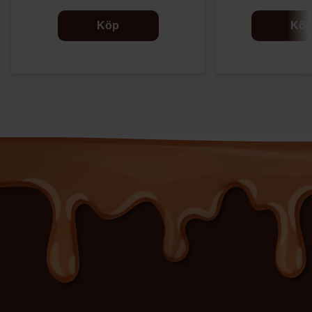
Köp
Kö