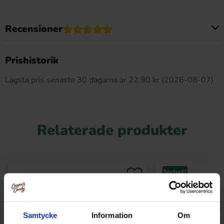
Recensioner
Produkten har inga recensioner
Prishistorik
Lägsta pris senaste 30 dagarna är 22.90 kr (2026-08-07)
Relaterade produkter
Nyhet!
Samtycke
Information
Om