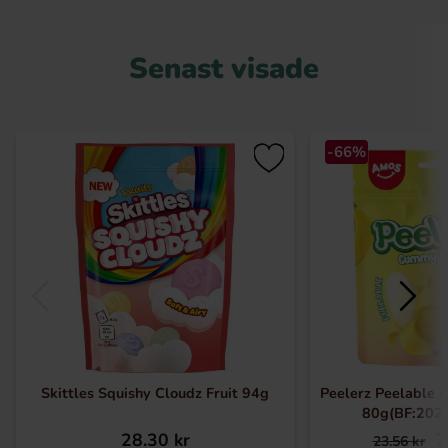
Senast visade
-66%
Skittles Squishy Cloudz Fruit 94g
Peelerz Peelable
80g(BF:202
28.30 kr
7
23.56 kr