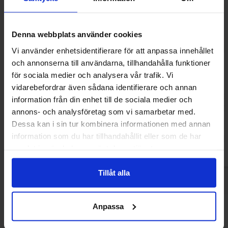
Denna webbplats använder cookies
Vi använder enhetsidentifierare för att anpassa innehållet
och annonserna till användarna, tillhandahålla funktioner
för sociala medier och analysera vår trafik. Vi
Barkleys Mints - Ginger & Orange 50g
Barkleys Mints - C
vidarebefordrar även sådana identifierare och annan
50g
information från din enhet till de sociala medier och
31.13 kr
28.30
annons- och analysföretag som vi samarbetar med.
Dessa kan i sin tur kombinera informationen med annan
Köp
Kö
information som du har tillhandahållit eller som de har
samlat in när du har använt deras tjänster.
Tillåt alla
Anpassa
Andra gillade