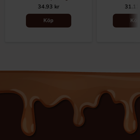
34.93 kr
31.13
Köp
Kö