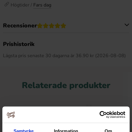
Högtider /
Fars dag
Recensioner
Produkten har inga recensioner
Prishistorik
Lägsta pris senaste 30 dagarna är 36.90 kr (2026-08-08)
Relaterade produkter
Samtycke
Information
Om