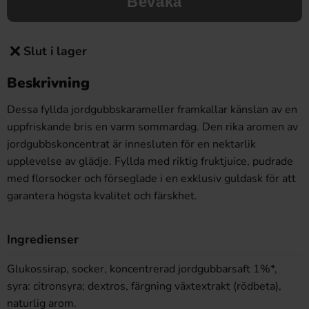
Bevaka
Slut i lager
Beskrivning
Dessa fyllda jordgubbskarameller framkallar känslan av en
uppfriskande bris en varm sommardag. Den rika aromen av
jordgubbskoncentrat är innesluten för en nektarlik
upplevelse av glädje. Fyllda med riktig fruktjuice, pudrade
med florsocker och förseglade i en exklusiv guldask för att
garantera högsta kvalitet och färskhet.
Ingredienser
Glukossirap, socker, koncentrerad jordgubbarsaft 1%*,
syra: citronsyra; dextros, färgning växtextrakt (rödbeta),
naturlig arom.