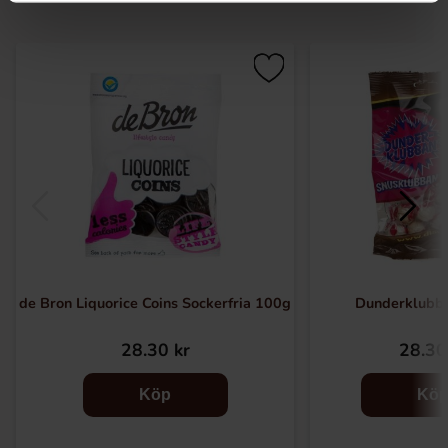
de Bron Liquorice Coins Sockerfria 100g
Dunderklubb
28.30 kr
28.30
Köp
Kö