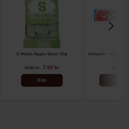
S-Märke Äpple Skum 70g
Airheads - Blue Ras
15.6g
7.90 kr
9.37 kr
12.21 kr
Köp
Köp