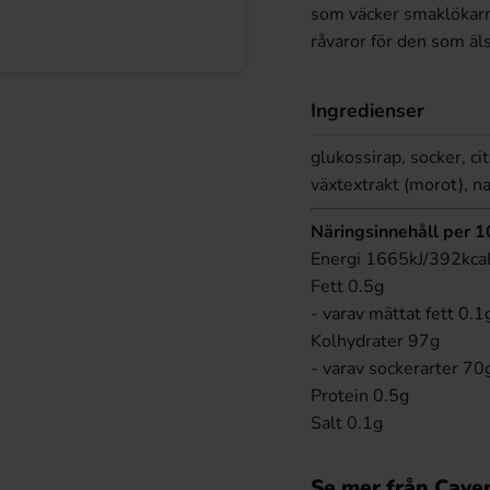
som väcker smaklökarna
råvaror för den som äls
Ingredienser
glukossirap, socker, ci
växtextrakt (morot), na
Näringsinnehåll per 
Energi 1665kJ/392kca
Fett 0.5g
- varav mättat fett 0.1
Kolhydrater 97g
- varav sockerarter 70
Protein 0.5g
Salt 0.1g
Se mer från Cave