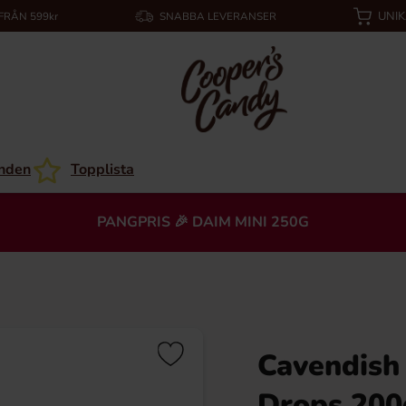
UNI
 FRÅN 599kr
SNABBA LEVERANSER
nden
Topplista
PANGPRIS 🎉 DAIM MINI 250G
Cavendish
Drops 200