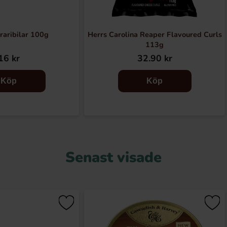
raribilar 100g
Herrs Carolina Reaper Flavoured Curls
113g
16 kr
32.90 kr
Köp
Köp
Senast visade