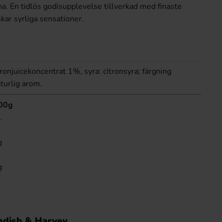
. En tidlös godisupplevelse tillverkad med finaste
kar syrliga sensationer.
tronjuicekoncentrat 1%, syra: citronsyra; färgning
turlig arom.
100g
l
g
g
ndish & Harvey