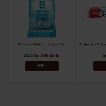
S-Märke Violskum 70g x 14st
Airheads - Whit
199.89 kr
9
223.93 kr
Köp