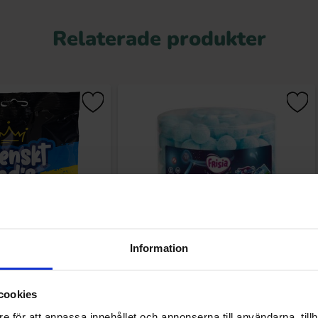
Relaterade produkter
Information
akrits Salta Mandlar
Frisia Rocket Balls Sour Blackberry
200g
200st
cookies
.68 kr
255.44 kr
e för att anpassa innehållet och annonserna till användarna, tillh