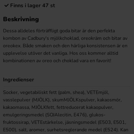
Finns i lager 47 st
Beskrivning
Dessa alldeles förträffligt goda bitar är den perfekta
kombon av Cadbury's mjölkchoklad, oreokräm och bitar av
oreokex. Både smaken och den härliga konsistensen är en
upplevelse utöver det vanliga. Hos oss kommer alltid
kombinationen av oreo och choklad vara en favorit!
Ingredienser
Socker, vegetabiliskt fett (palm, shea), VETEmjöl,
vasslepulver (MJÖLK), skumMJÖLKspulver, kakaosmör,
kakaomassa, MJÖLKfett, fettreducerat kakaopulver,
emulgeringsmedel (SOJAlecitin, E476), glukos-
fruktossirap, VETEstärkelse, jäsningsmedel (E503, E501,
E500), salt, aromer, surhetsreglerande medel (E524). Kan