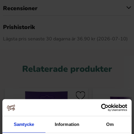
Recensioner
Produkten har inga recensioner
Prishistorik
Lägsta pris senaste 30 dagarna är 36.90 kr (2026-07-10)
Relaterade produkter
Samtycke
Information
Om