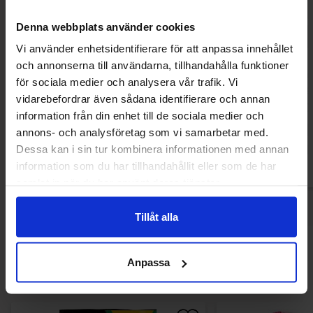
Denna webbplats använder cookies
Vi använder enhetsidentifierare för att anpassa innehållet
och annonserna till användarna, tillhandahålla funktioner
Cadbury Twirl Bites Chocolate Bag 85g
Cadbury Curly Wurl
för sociala medier och analysera vår trafik. Vi
85g
vidarebefordrar även sådana identifierare och annan
36.90 kr
36.90
information från din enhet till de sociala medier och
annons- och analysföretag som vi samarbetar med.
Köp
Kö
Dessa kan i sin tur kombinera informationen med annan
information som du har tillhandahållit eller som de har
samlat in när du har använt deras tjänster.
Tillåt alla
Andra gillade
Anpassa