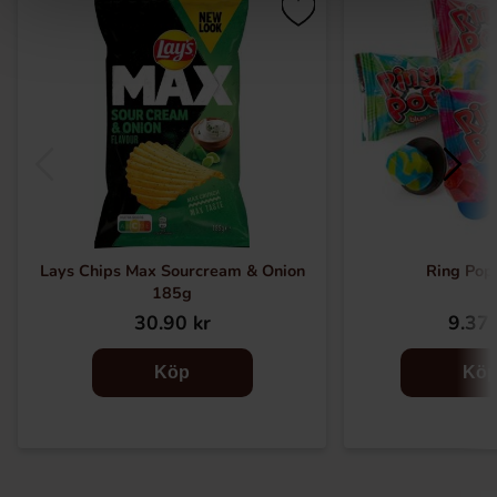
Lays Chips Max Sourcream & Onion
Ring Pop 
185g
30.90 kr
9.37 
Köp
Kö