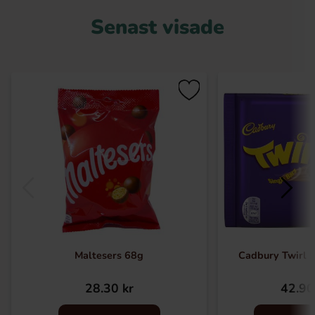
Senast visade
Maltesers 68g
Cadbury Twirl 
28.30 kr
42.90