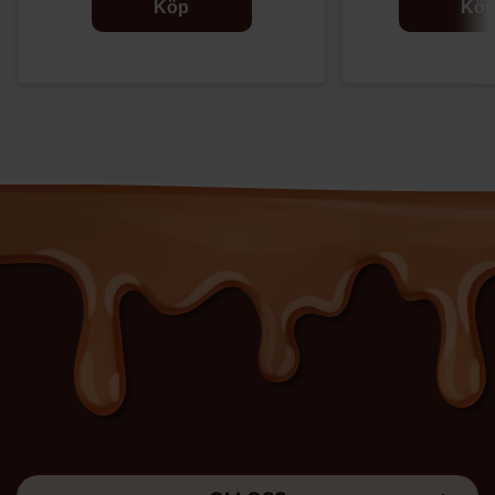
Köp
Kö