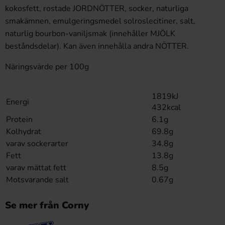
kokosfett, rostade JORDNÖTTER, socker, naturliga
smakämnen, emulgeringsmedel solroslecitiner, salt,
naturlig bourbon-vaniljsmak (innehåller MJÖLK
beståndsdelar). Kan även innehålla andra NÖTTER.
Näringsvärde per 100g
1819kJ
Energi
432kcal
Protein
6.1g
Kolhydrat
69.8g
varav sockerarter
34.8g
Fett
13.8g
varav mättat fett
8.5g
Motsvarande salt
0.67g
Se mer från Corny