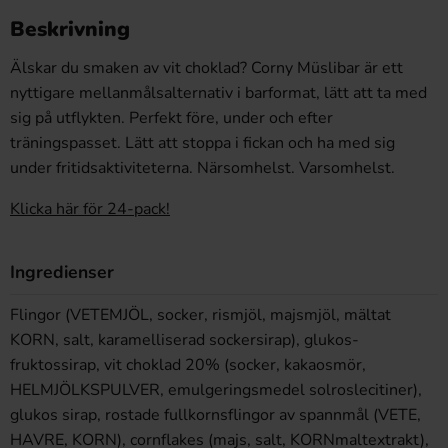
Beskrivning
Älskar du smaken av vit choklad? Corny Müslibar är ett
nyttigare mellanmålsalternativ i barformat, lätt att ta med
sig på utflykten. Perfekt före, under och efter
träningspasset. Lätt att stoppa i fickan och ha med sig
under fritidsaktiviteterna. Närsomhelst. Varsomhelst.
Klicka här för 24-pack!
Ingredienser
Flingor (VETEMJÖL, socker, rismjöl, majsmjöl, mältat
KORN, salt, karamelliserad sockersirap), glukos-
fruktossirap, vit choklad 20% (socker, kakaosmör,
HELMJÖLKSPULVER, emulgeringsmedel solroslecitiner),
glukos sirap, rostade fullkornsflingor av spannmål (VETE,
HAVRE, KORN), cornflakes (majs, salt, KORNmaltextrakt),