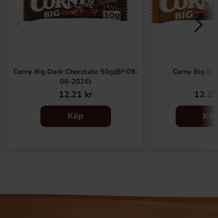
Corny Big Dark Chocolate 50g(BF:09-
Corny Big Br
06-2026)
12.21 kr
12.21
Köp
Kö