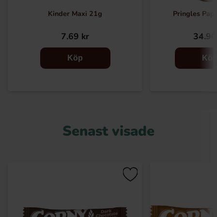
Kinder Maxi 21g
Pringles Pap
7.69 kr
34.90
Köp
Kö
Senast visade