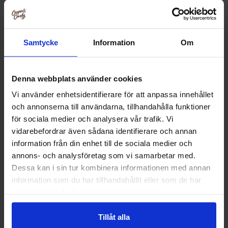
Relaterade produkter
Samtycke
Information
Om
Denna webbplats använder cookies
Vi använder enhetsidentifierare för att anpassa innehållet
och annonserna till användarna, tillhandahålla funktioner
för sociala medier och analysera vår trafik. Vi
vidarebefordrar även sådana identifierare och annan
information från din enhet till de sociala medier och
annons- och analysföretag som vi samarbetar med.
Dessa kan i sin tur kombinera informationen med annan
Corny Big Strawberry White Chocolate
Nature Valley Crun
information som du har tillhandahållit eller som de har
40g
Chocolat
samlat in när du har använt deras tjänster.
12.90 kr
66.15
Tillåt alla
Köp
Kö