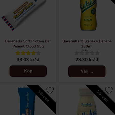
Barebells Soft Protein Bar
Barebells Milkshake Banana
Peanut Cloud 55g
330ml
Från
33.03 kr/st
28.30 kr/st
Köp
Välj ...
Välj antal
Välj antal