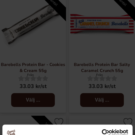
Barebells Protein Bar - Cookies
Barebells Protein Bar Salty
& Cream 55g
Caramel Crunch 55g
Från
Från
33.03 kr/st
33.03 kr/st
Välj ...
Välj ...
Välj antal