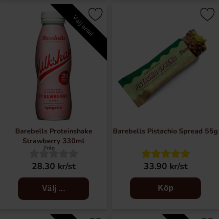
Välj antal
Barebells Proteinshake
Barebells Pistachio Spread 55g
Strawberry 330ml
Från
28.30 kr/st
33.90 kr/st
Köp
Välj ...