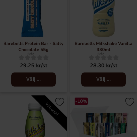
Barebells Protein Bar - Salty
Barebells Milkshake Vanilla
Chocolate 55g
330ml
Från
Från
29.25 kr/st
28.30 kr/st
Välj ...
Välj ...
-10%
Välj antal