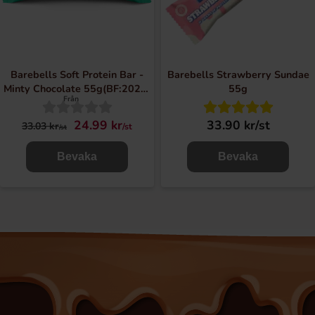
Barebells Soft Protein Bar -
Barebells Strawberry Sundae
Minty Chocolate 55g(BF:2026-
55g
Från
06-27)
24.99 kr
33.90 kr/st
33.03 kr
/st
/st
Bevaka
Bevaka