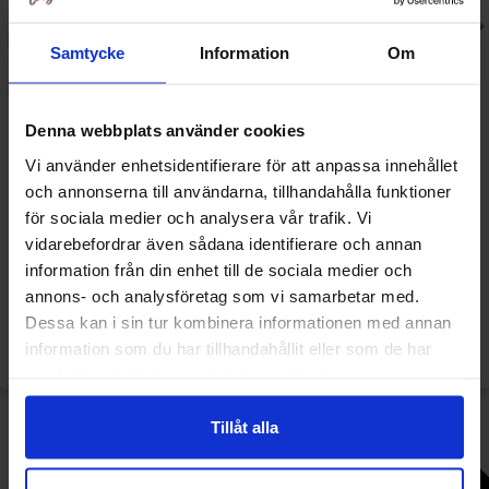
Samtycke
Information
Om
Denna webbplats använder cookies
Vi använder enhetsidentifierare för att anpassa innehållet
och annonserna till användarna, tillhandahålla funktioner
Barebells Protein Bar - White
Barebells Soft Bar Cinnamon
för sociala medier och analysera vår trafik. Vi
Chocolate Almond 55g
Bun 55g
vidarebefordrar även sådana identifierare och annan
Från
information från din enhet till de sociala medier och
31.13 kr/st
33.90 kr/st
annons- och analysföretag som vi samarbetar med.
Dessa kan i sin tur kombinera informationen med annan
Köp
Välj ...
information som du har tillhandahållit eller som de har
samlat in när du har använt deras tjänster.
-12%
Tillåt alla
Välj antal
Välj antal