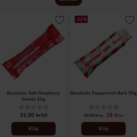
Barebells är ett functional foods-varumärke som
-12%
lanserades 2016 och erbjuder ett brett sortiment av
proteinberikade alternativ till mellanmål, frukost och
efterrätter – som aldrig kompromissar med smaken.
Barebells grundades i Sverige, där de snabbt fick en
ledande marknadsposition. Idag finns Barebells på ett
fyrtiotal marknader runt om i världen. De flesta av deras
produkter tillverkas inom EU, men de tillverkar även
produkter inom USA, för den amerikanska marknaden.
Barebells Soft Raspberry
Barebells Peppermint Bark 55g
Gelato 55g
32.90 kr/st
29 kr
33.03 kr
/st
/st
Köp
Köp