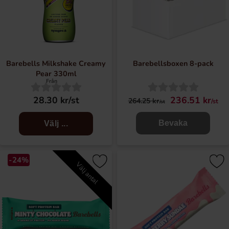
Barebells Milkshake Creamy
Barebellsboxen 8-pack
Pear 330ml
Från
28.30 kr/st
236.51 kr
264.25 kr
/st
/st
Bevaka
Välj ...
-24%
Välj antal