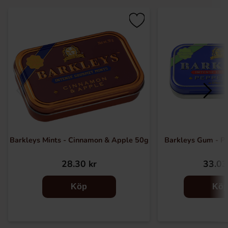
Barkleys Mints - Cinnamon & Apple 50g
Barkleys Gum - P
28.30 kr
33.03
Köp
Kö