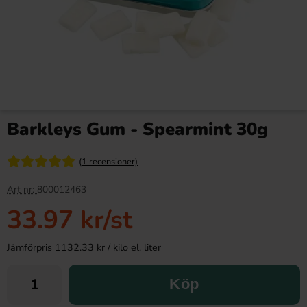
Barkleys Gum - Spearmint 30g
(1 recensioner)
Art nr:
800012463
33.97 kr
/st
Jämförpris 1132.33 kr / kilo el. liter
Köp