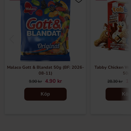
Malaco Gott & Blandat 50g (BF: 2026-
Tabby Chicken Wi
08-11)
50g
4.90 kr
19
9.90 kr
28.30 kr
Köp
Kö