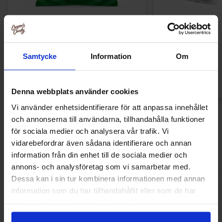
Ronny & Ragge Butt Crackers Chips
Arla Mjukgla
Doftgran 150g
32.90 kr
149.91
Samtycke
Information
Om
Köp
Kö
Denna webbplats använder cookies
Vi använder enhetsidentifierare för att anpassa innehållet
och annonserna till användarna, tillhandahålla funktioner
Nyheter
för sociala medier och analysera vår trafik. Vi
vidarebefordrar även sådana identifierare och annan
information från din enhet till de sociala medier och
annons- och analysföretag som vi samarbetar med.
Nyhet!
Nyhet!
Dessa kan i sin tur kombinera informationen med annan
information som du har tillhandahållit eller som de har
samlat in när du har använt deras tjänster.