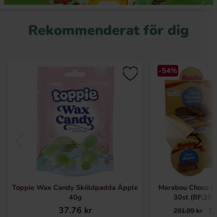
Rekommenderat för dig
-54%
Toppie Wax Candy Sköldpadda Äpple
Marabou Choco M
40g
30st (BF:20
37.76 kr
12
281.09 kr