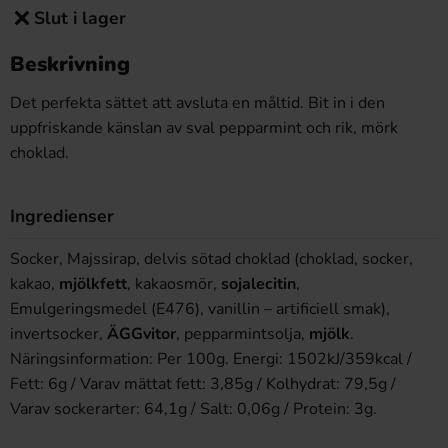
Slut i lager
Beskrivning
Det perfekta sättet att avsluta en måltid. Bit in i den
uppfriskande känslan av sval pepparmint och rik, mörk
choklad.
Ingredienser
Socker, Majssirap, delvis sötad choklad (choklad, socker,
kakao,
mjölkfett
, kakaosmör,
sojalecitin
,
Emulgeringsmedel (E476), vanillin – artificiell smak),
invertsocker,
ÄGGvitor
, pepparmintsolja,
mjölk
.
Näringsinformation: Per 100g. Energi: 1502kJ/359kcal /
Fett: 6g / Varav mättat fett: 3,85g / Kolhydrat: 79,5g /
Varav sockerarter: 64,1g / Salt: 0,06g / Protein: 3g.