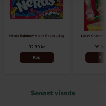
Nerds Rainbow Video Boxes 141g
Lucky Charms 
32.90 kr
99.91
Köp
Kö
Senast visade