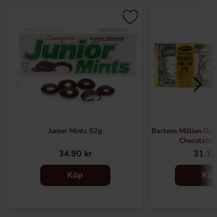
Junior Mints 52g
Bartons Million Dol
Chocolate 
34.90 kr
31.13
Köp
Kö