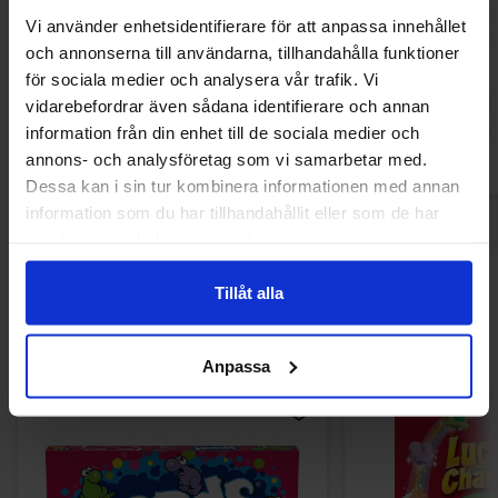
Fini Watermelon Lollipop 100st
Frisia Rocket Bal
Vi använder enhetsidentifierare för att anpassa innehållet
200s
och annonserna till användarna, tillhandahålla funktioner
425.80 kr
255.44
för sociala medier och analysera vår trafik. Vi
vidarebefordrar även sådana identifierare och annan
Köp
Kö
information från din enhet till de sociala medier och
annons- och analysföretag som vi samarbetar med.
Dessa kan i sin tur kombinera informationen med annan
information som du har tillhandahållit eller som de har
samlat in när du har använt deras tjänster.
Tillåt alla
Andra gillade
Anpassa